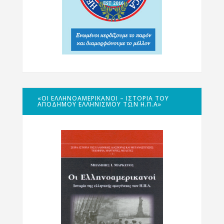
«ΟΙ ΕΛΛΗΝΟΑΜΕΡΙΚΑΝΟΊ – ΙΣΤΟΡΊΑ ΤΟΥ
ΑΠΌΔΗΜΟΥ ΕΛΛΗΝΙΣΜΟΎ ΤΩΝ Η.Π.Α»