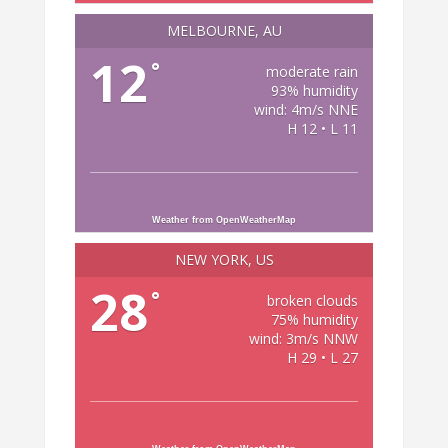
MELBOURNE, AU
12
°
moderate rain
93% humidity
wind: 4m/s NNE
H 12 • L 11
Weather from OpenWeatherMap
NEW YORK, US
28
°
broken clouds
75% humidity
wind: 3m/s NNW
H 29 • L 27