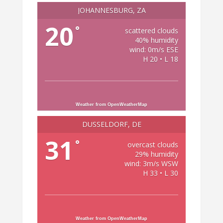
JOHANNESBURG, ZA
20
°
scattered clouds
40% humidity
wind: 0m/s ESE
H 20 • L 18
Weather from OpenWeatherMap
DÜSSELDORF, DE
31
°
overcast clouds
29% humidity
wind: 3m/s WSW
H 33 • L 30
Weather from OpenWeatherMap