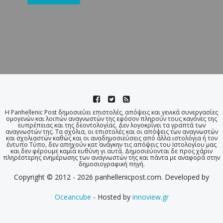
Η Panhellenic Post δημοσιεύει επιστολές, απόψεις και γενικά συνεργασίες
ομογενών και λοιπών αναγνωστών της εφόσον πληρούν τους κανόνες της
ευπρέπειας και της δεοντολογίας. Δεν λογοκρίνει τα γραπτά των
αναγνωστών της. Τα σχόλια, οι επιστολές και οι απόψεις των αναγνωστών
και σχολιαστών καθώς και οι αναδημοσιεύσεις από άλλα ιστολόγια ή τον
έντυπο Τύπο, δεν απηχούν κατ΄ ανάγκην τις απόψεις του Ιστολογίου μας
και δεν φέρουμε καμία ευθύνη γι αυτά. Δημοσιεύονται δε προς χάριν
πληρέστερης ενημέρωσης των αναγνωστών της και πάντα με αναφορά στην
δημοσιογραφική πηγή.
Copyright © 2012 - 2026 panhellenicpost.com. Developed by
Oceancube
- Hosted by
innoview.gr