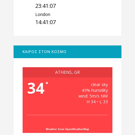
23:41:08
London
14:41:08
ΚΑΙΡΟΣ ΣΤΟΝ ΚΟΣΜΟ
ATHENS, GR
34
°
clear sky
43% humidity
wind: 5m/s NW
H 34 • L 33
Weather from OpenWeatherMap