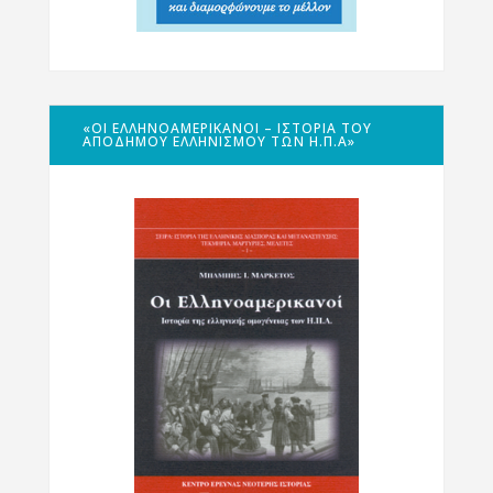
«ΟΙ ΕΛΛΗΝΟΑΜΕΡΙΚΑΝΟΊ – ΙΣΤΟΡΊΑ ΤΟΥ
ΑΠΌΔΗΜΟΥ ΕΛΛΗΝΙΣΜΟΎ ΤΩΝ Η.Π.Α»