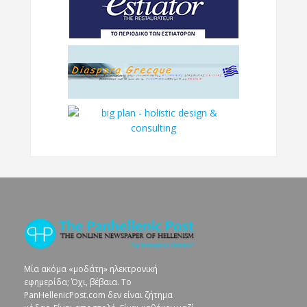
Μία ακόμα «μοδάτη» ηλεκτρονική
εφημερίδα; Όχι, βέβαια. To
PanHellenicPost.com δεν είναι ζήτημα