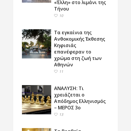
«Έλλη» στο λιμάνι της
Τήνου
10
Τα εγκαίνια της
Ανθοκομικής Έκθεσης
Κηφισιάς
επανέφεραν το
χρώμα στη ζωή των
Αθηνών
11
ΑΝΑΛΥΣΗ: Τι
χρειάζεται ο
Απόδημος Ελληνισμός
– ΜΕΡΟΣ 3ο
13