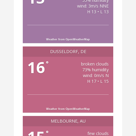
55% humidity
wind: 3m/s NNE
H 13 • L 13
Weather from OpenWeatherMap
DÜSSELDORF, DE
16
°
broken clouds
73% humidity
wind: 0m/s N
H 17 • L 15
Weather from OpenWeatherMap
MELBOURNE, AU
°
few clouds