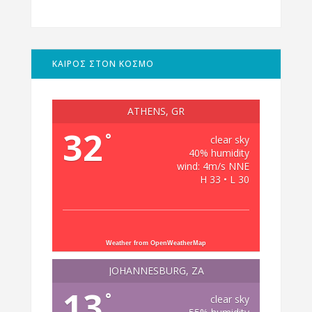
ΚΑΙΡΟΣ ΣΤΟΝ ΚΟΣΜΟ
ATHENS, GR
32
°
clear sky
40% humidity
wind: 4m/s NNE
H 33 • L 30
Weather from OpenWeatherMap
JOHANNESBURG, ZA
13
°
clear sky