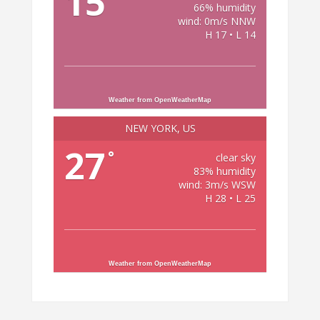
15
66% humidity
wind: 0m/s NNW
H 17 • L 14
Weather from OpenWeatherMap
NEW YORK, US
27
°
clear sky
83% humidity
wind: 3m/s WSW
H 28 • L 25
Weather from OpenWeatherMap