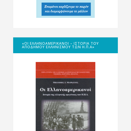
«ΟΙ ΕΛΛΗΝΟΑΜΕΡΙΚΑΝΟΊ – ΙΣΤΟΡΊΑ ΤΟΥ
ΑΠΌΔΗΜΟΥ ΕΛΛΗΝΙΣΜΟΎ ΤΩΝ Η.Π.Α»