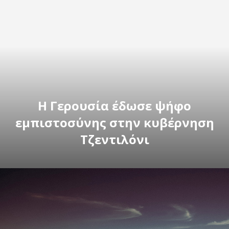
Η Γερουσία έδωσε ψήφο
εμπιστοσύνης στην κυβέρνηση
Τζεντιλόνι