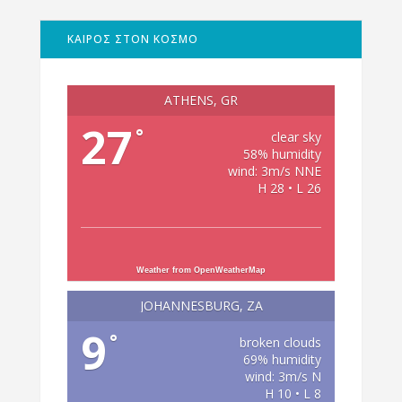
ΚΑΙΡΟΣ ΣΤΟΝ ΚΟΣΜΟ
ATHENS, GR
27
°
clear sky
58% humidity
wind: 3m/s NNE
H 28 • L 26
Weather from OpenWeatherMap
JOHANNESBURG, ZA
9
°
broken clouds
69% humidity
wind: 3m/s N
H 10 • L 8