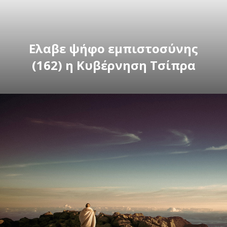
Ελαβε ψήφο εμπιστοσύνης
(162) η Κυβέρνηση Τσίπρα