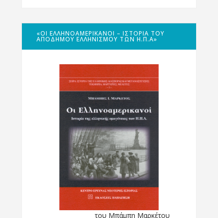
«ΟΙ ΕΛΛΗΝΟΑΜΕΡΙΚΑΝΟΊ – ΙΣΤΟΡΊΑ ΤΟΥ
ΑΠΌΔΗΜΟΥ ΕΛΛΗΝΙΣΜΟΎ ΤΩΝ Η.Π.Α»
του Μπάμπη Μαρκέτου