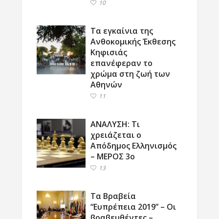
10
Τα εγκαίνια της
Ανθοκομικής Έκθεσης
Κηφισιάς
επανέφεραν το
χρώμα στη ζωή των
Αθηνών
11
ΑΝΑΛΥΣΗ: Τι
χρειάζεται ο
Απόδημος Ελληνισμός
– ΜΕΡΟΣ 3ο
13
Τα Βραβεία
“Ευπρέπεια 2019” – Οι
βραβευθέντες –