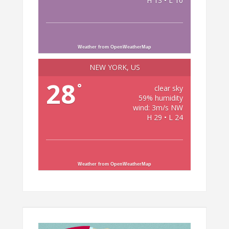
H 13 • L 10
Weather from OpenWeatherMap
NEW YORK, US
28
°
clear sky
59% humidity
wind: 3m/s NW
H 29 • L 24
Weather from OpenWeatherMap