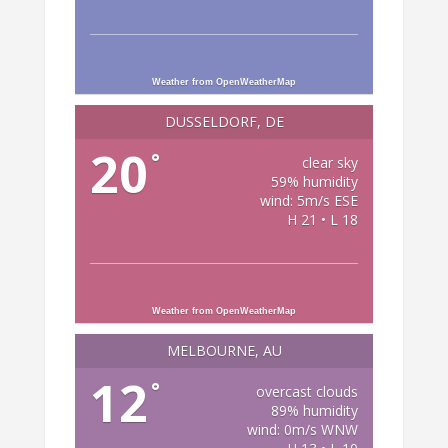
Weather from OpenWeatherMap
DÜSSELDORF, DE
20
°
clear sky
59% humidity
wind: 5m/s ESE
H 21 • L 18
Weather from OpenWeatherMap
MELBOURNE, AU
12
°
overcast clouds
89% humidity
wind: 0m/s WNW