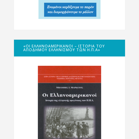
«ΟΙ ΕΛΛΗΝΟΑΜΕΡΙΚΑΝΟΊ – ΙΣΤΟΡΊΑ ΤΟΥ
ΑΠΌΔΗΜΟΥ ΕΛΛΗΝΙΣΜΟΎ ΤΩΝ Η.Π.Α»