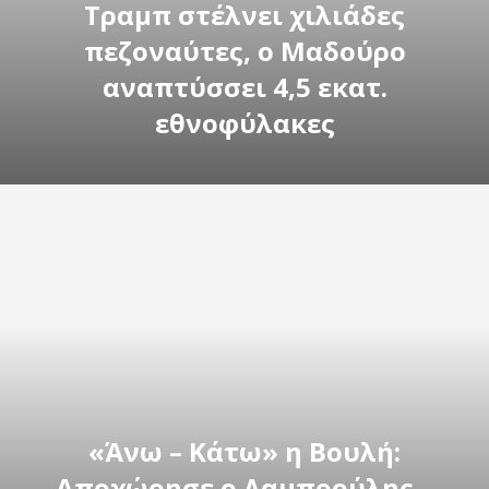
Τραμπ στέλνει χιλιάδες
πεζοναύτες, ο Μαδούρο
αναπτύσσει 4,5 εκατ.
εθνοφύλακες
«Άνω – Κάτω» η Βουλή:
Αποχώρησε ο Λαμπρούλης –