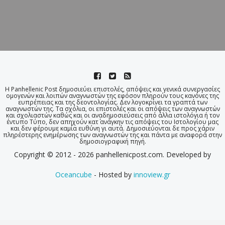
Η Panhellenic Post δημοσιεύει επιστολές, απόψεις και γενικά συνεργασίες
ομογενών και λοιπών αναγνωστών της εφόσον πληρούν τους κανόνες της
ευπρέπειας και της δεοντολογίας. Δεν λογοκρίνει τα γραπτά των
αναγνωστών της. Τα σχόλια, οι επιστολές και οι απόψεις των αναγνωστών
και σχολιαστών καθώς και οι αναδημοσιεύσεις από άλλα ιστολόγια ή τον
έντυπο Τύπο, δεν απηχούν κατ΄ ανάγκην τις απόψεις του Ιστολογίου μας
και δεν φέρουμε καμία ευθύνη γι αυτά. Δημοσιεύονται δε προς χάριν
πληρέστερης ενημέρωσης των αναγνωστών της και πάντα με αναφορά στην
δημοσιογραφική πηγή.
Copyright © 2012 - 2026 panhellenicpost.com. Developed by
Oceancube
- Hosted by
innoview.gr