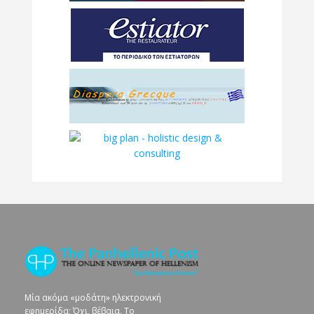
Μία ακόμα «μοδάτη» ηλεκτρονική
εφημερίδα; Όχι, βέβαια. To