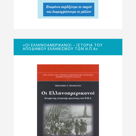
«ΟΙ ΕΛΛΗΝΟΑΜΕΡΙΚΑΝΟΊ – ΙΣΤΟΡΊΑ ΤΟΥ
ΑΠΌΔΗΜΟΥ ΕΛΛΗΝΙΣΜΟΎ ΤΩΝ Η.Π.Α»