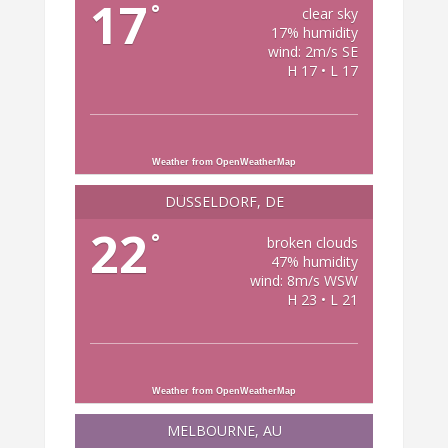
17
°
clear sky
17% humidity
wind: 2m/s SE
H 17 • L 17
Weather from OpenWeatherMap
DÜSSELDORF, DE
22
°
broken clouds
47% humidity
wind: 8m/s WSW
H 23 • L 21
Weather from OpenWeatherMap
MELBOURNE, AU