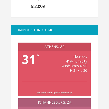
19:23:09
ΚΑΙΡΟΣ ΣΤΟΝ ΚΟΣΜΟ
ATHENS, GR
31
°
clear sky
41% humidity
wind: 3m/s NNE
H 31 • L 30
Weather from OpenWeatherMap
JOHANNESBURG, ZA