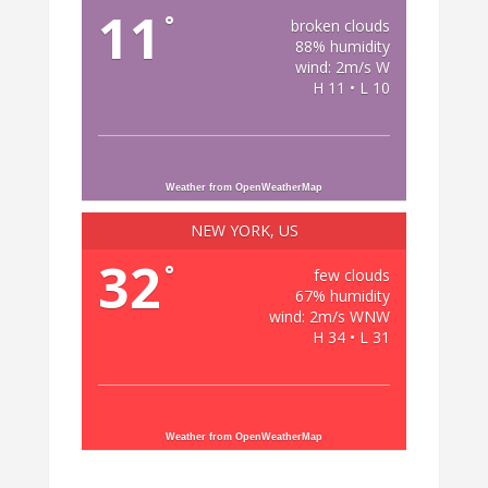
11
°
broken clouds
88% humidity
wind: 2m/s W
H 11 • L 10
Weather from OpenWeatherMap
NEW YORK, US
32
°
few clouds
67% humidity
wind: 2m/s WNW
H 34 • L 31
Weather from OpenWeatherMap