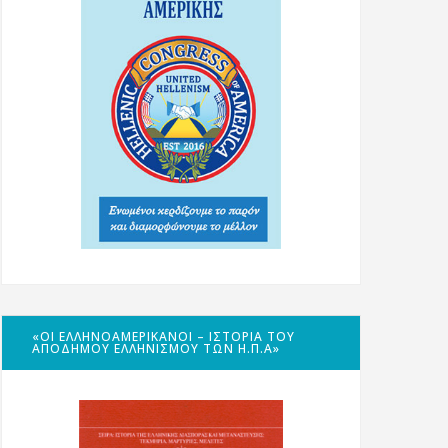
«ΟΙ ΕΛΛΗΝΟΑΜΕΡΙΚΑΝΟΊ – ΙΣΤΟΡΊΑ ΤΟΥ
ΑΠΌΔΗΜΟΥ ΕΛΛΗΝΙΣΜΟΎ ΤΩΝ Η.Π.Α»