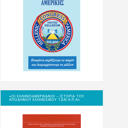
«ΟΙ ΕΛΛΗΝΟΑΜΕΡΙΚΑΝΟΊ – ΙΣΤΟΡΊΑ ΤΟΥ
ΑΠΌΔΗΜΟΥ ΕΛΛΗΝΙΣΜΟΎ ΤΩΝ Η.Π.Α»