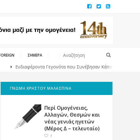
FOREIGN
ΣΗΜΕΡΑ
Ενδιαφέροντα Γεγονότα που Συνέβησαν Κάποτε στο Παρελθόν
ΓΝΩΜΗ ΧΡΗΣΤΟΥ ΜΑΛΑΣΠΙΝΑ
Περί Ομογένειας,
Αλλαγών, Θεσμών και
νέας γενιάς ηγετών
(Μέρος Δ – τελευταίο)
1