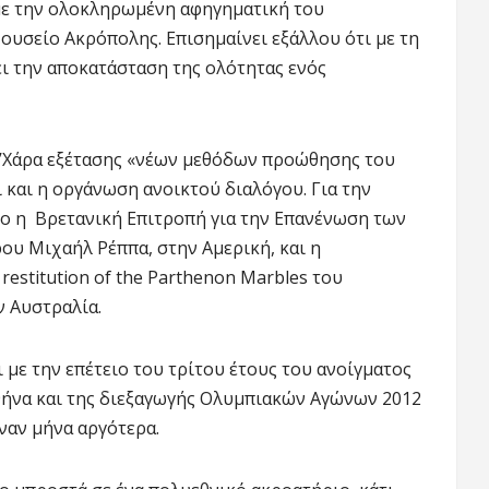
με την ολοκληρωμένη αφηγηματική του
υσείο Ακρόπολης. Επισημαίνει εξάλλου ότι με τη
ι την αποκατάσταση της ολότητας ενός
 Ο’Χάρα εξέτασης «νέων μεθόδων προώθησης του
 και η οργάνωση ανοικτού διαλόγου. Για την
ο η Βρετανική Επιτροπή για την Επανένωση των
ου Μιχαήλ Ρέππα, στην Αμερική, και η
restitution of the Parthenon Marbles του
 Αυστραλία.
με την επέτειο του τρίτου έτους του ανοίγματος
θήνα και της διεξαγωγής Ολυμπιακών Αγώνων 2012
έναν μήνα αργότερα.