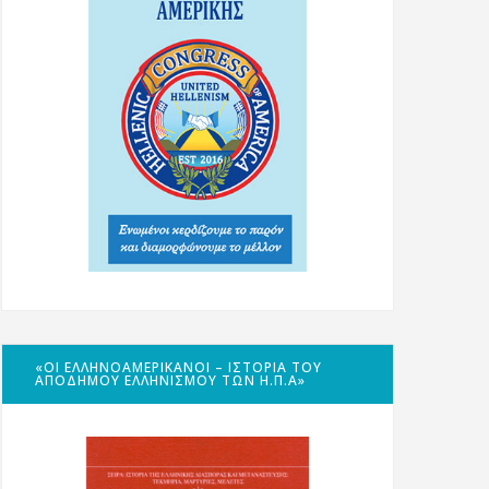
«ΟΙ ΕΛΛΗΝΟΑΜΕΡΙΚΑΝΟΊ – ΙΣΤΟΡΊΑ ΤΟΥ
ΑΠΌΔΗΜΟΥ ΕΛΛΗΝΙΣΜΟΎ ΤΩΝ Η.Π.Α»