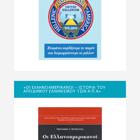
«ΟΙ ΕΛΛΗΝΟΑΜΕΡΙΚΑΝΟΊ – ΙΣΤΟΡΊΑ ΤΟΥ
ΑΠΌΔΗΜΟΥ ΕΛΛΗΝΙΣΜΟΎ ΤΩΝ Η.Π.Α»