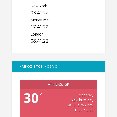
New York
03:41:23
Melbourne
17:41:23
London
08:41:23
ΚΑΙΡΟΣ ΣΤΟΝ ΚΟΣΜΟ
ATHENS, GR
30
°
clear sky
52% humidity
wind: 5m/s NW
H 31 • L 29