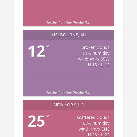
Weather from OpenWeatherMap
MELBOURNE, AU
12
°
broken clouds
91% humidity
wind: 4m/s SSW
H 13 • L 12
Weather from OpenWeatherMap
NEW YORK, US
25
°
scattered clouds
63% humidity
wind: 1m/s ENE
H 26 • L 22