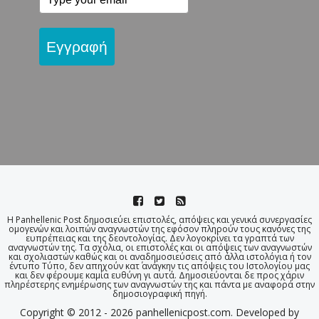
Εγγραφή
Η Panhellenic Post δημοσιεύει επιστολές, απόψεις και γενικά συνεργασίες
ομογενών και λοιπών αναγνωστών της εφόσον πληρούν τους κανόνες της
ευπρέπειας και της δεοντολογίας. Δεν λογοκρίνει τα γραπτά των
αναγνωστών της. Τα σχόλια, οι επιστολές και οι απόψεις των αναγνωστών
και σχολιαστών καθώς και οι αναδημοσιεύσεις από άλλα ιστολόγια ή τον
έντυπο Τύπο, δεν απηχούν κατ΄ ανάγκην τις απόψεις του Ιστολογίου μας
και δεν φέρουμε καμία ευθύνη γι αυτά. Δημοσιεύονται δε προς χάριν
πληρέστερης ενημέρωσης των αναγνωστών της και πάντα με αναφορά στην
δημοσιογραφική πηγή.
Copyright © 2012 - 2026 panhellenicpost.com. Developed by