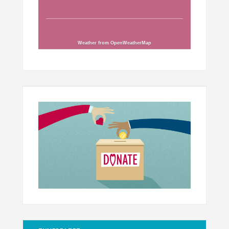
Weather from OpenWeatherMap