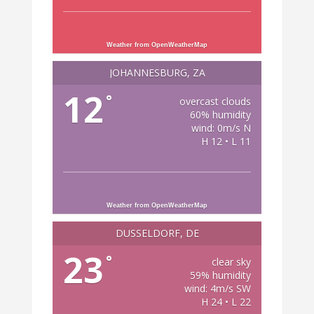
Weather from OpenWeatherMap
JOHANNESBURG, ZA
12
°
overcast clouds
60% humidity
wind: 0m/s N
H 12 • L 11
Weather from OpenWeatherMap
DÜSSELDORF, DE
23
°
clear sky
59% humidity
wind: 4m/s SW
H 24 • L 22