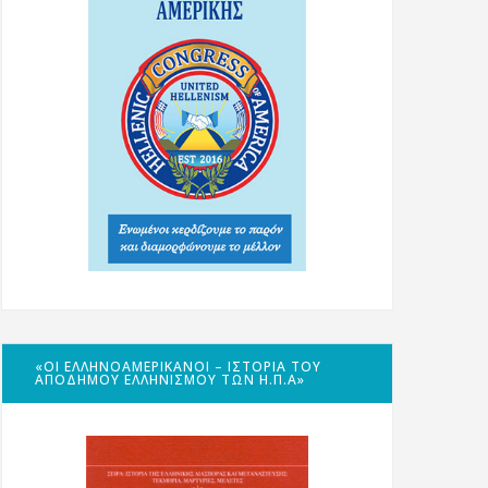
«ΟΙ ΕΛΛΗΝΟΑΜΕΡΙΚΑΝΟΊ – ΙΣΤΟΡΊΑ ΤΟΥ
ΑΠΌΔΗΜΟΥ ΕΛΛΗΝΙΣΜΟΎ ΤΩΝ Η.Π.Α»