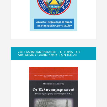
«ΟΙ ΕΛΛΗΝΟΑΜΕΡΙΚΑΝΟΊ – ΙΣΤΟΡΊΑ ΤΟΥ
ΑΠΌΔΗΜΟΥ ΕΛΛΗΝΙΣΜΟΎ ΤΩΝ Η.Π.Α»