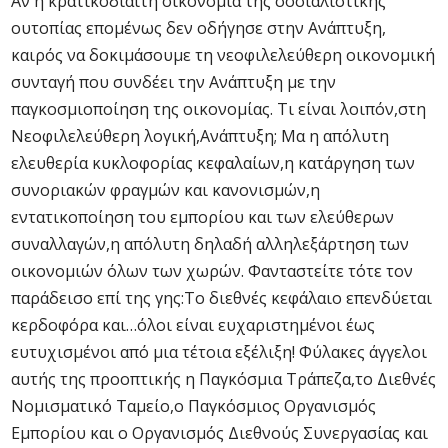
Αν η κρατικοδίαιτη οικονομία της σοσιαλιστικής
ουτοπίας επομένως δεν οδήγησε στην Ανάπτυξη,
καιρός να δοκιμάσουμε τη νεοφιλελεύθερη οικονομική
συνταγή που συνδέει την Ανάπτυξη με την
παγκοσμιοποίηση της οικονομίας. Τι είναι λοιπόν,στη
Νεοφιλελεύθερη λογική,Ανάπτυξη; Μα η απόλυτη
ελευθερία κυκλοφορίας κεφαλαίων,η κατάργηση των
συνοριακών φραγμών και κανονισμών,η
εντατικοποίηση του εμπορίου και των ελεύθερων
συναλλαγών,η απόλυτη δηλαδή αλληλεξάρτηση των
οικονομιών όλων των χωρών. Φανταστείτε τότε τον
παράδεισο επί της γης:Το διεθνές κεφάλαιο επενδύεται
κερδοφόρα και…όλοι είναι ευχαριστημένοι έως
ευτυχισμένοι από μια τέτοια εξέλιξη! Φύλακες άγγελοι
αυτής της προοπτικής η Παγκόσμια Τράπεζα,το Διεθνές
Νομισματικό Ταμείο,ο Παγκόσμιος Οργανισμός
Εμπορίου και ο Οργανισμός Διεθνούς Συνεργασίας και