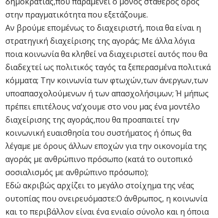
δημοκρατίας,που παραμένει ο μόνος σταθερός όρος
στην πραγματικότητα που εξετάζουμε.
Αν βρούμε επομένως το διαχειριστή, ποια θα είναι η
στρατηγική διαχείρισης της αγοράς; Με άλλα λόγια
ποια κοινωνία θα κληθεί να διαχειριστεί αυτός που θα
διαδεχτεί ως πολιτικός ταγός τα ξεπερασμένα πολιτικά
κόμματα; Την κοινωνία των φτωχών,των άνεργων,των
υποαπασχολούμενων ή των απασχολήσιμων; Ή μήπως
πρέπει επιτέλους να’χουμε στο νου μας ένα μοντέλο
διαχείρισης της αγοράς,που θα προαπαιτεί την
κοινωνική ευαισθησία του συστήματος ή όπως θα
λέγαμε με όρους άλλων εποχών για την οικονομία της
αγοράς με ανθρώπινο πρόσωπο (κατά το ουτοπικό
σοσιαλισμός με ανθρώπινο πρόσωπο);
Εδώ ακριβώς αρχίζει το μεγάλο στοίχημα της νέας
ουτοπίας που ονειρευόμαστε:Ο άνθρωπος, η κοινωνία
και το περιβάλλον είναι ένα ενιαίο σύνολο και η όποια