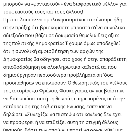
μπορούν να «φανταστούν» ένα διαφορετικό μέλλον για
τους εαυτούς τους και τους άλλους!
Πρέπει λοιπόν να ομολογήσουμε(και το κάνουμε ήδη
στην πράξη) ότι βρισκόμαστε μπροστά σ’ένα συνολικό
αδιέξοδο που βάζει σε δοκιμασία θεμελιώδεις αξίες
της πολιτικής Δημοκρατίας.Έχουμε όμως αποδεχθεί
ότι η συνολική αμφισβήτηση των αρχών της
Δημοκρατίας θα οδηγήσει στο χάος ή στην απαράδεκτη
οπισθοδρόμηση σε ολοκληρωτικά καθεστώτα, που
δημιούργησαν περισσότερα προβλήματα απ ’όσα
προσπάθησαν να επιλύσουν. Ο θεωρητικός του «τέλους
της ιστορίας»,ο Φράνσις Φουκογιάμα, αν και βιάστηκε
να διατυπώσει αυτή τη θεωρία, επηρεασμένος από την
κατάρρευση της Σοβιετικής Ένωσης, έσπευσε να
δηλώσει: «Συνεχίζω να πιστεύω ότι κανένας δεν έχει
να προσφέρει ή να επιδείξει αυτή τη στιγμή άλλους
θεσμούς, βάσει των οποίων μπορεί να οργανωθεί μια