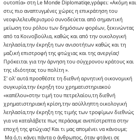
ουτοπία» στη Le Monde Diplomatiqe,γράφει: «Ακόμη και
στις πιο αναπτυγμένες χώρες η επικράτηση του
νεοφιλελευθερισμού συνοδεύεται από σημαντική
μείωση του ρόλου των δημόσιων φορέων, ξεκινώντας
από τα Κοινοβούλια, καθώς και από την οικολογική
λεηλασία,την έκρηξη των ανισοτήτων καθώς και τη
μαζική επιστροφή της φτώχιας και της ανεργίας!
Πρόκειται για την άρνηση του σύγχρονου κράτους και
της ιδιότητας του πολίτη ».
Σ’ ολ’ αυτά προσθέστε τη διεθνή αρνητική οικονομική
συγκυρία,την έκρηξη του χρηματιστηριακού
«καπέλου»στην τιμή του πετρελαίου,τη διεθνή
χρηματιστηριακή κρίση,την ασύλληπτη οικολογική
λεηλασία,την έκρηξη της τιμής των τροφίμων διεθνώς
για να καταλάβετε πως περάσαμε ανεπίστρεπτα στην
εποχή της φτώχιας! Και τι μας απομένει να κάνουμε;
Μα ό,τι κάνει πάντα ο άνθρωπος, όταν φτάνει σε