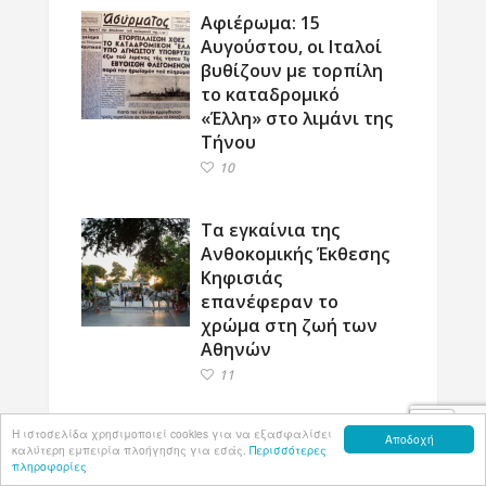
Αφιέρωμα: 15
Αυγούστου, οι Ιταλοί
βυθίζουν με τορπίλη
το καταδρομικό
«Έλλη» στο λιμάνι της
Τήνου
10
Τα εγκαίνια της
Ανθοκομικής Έκθεσης
Κηφισιάς
επανέφεραν το
χρώμα στη ζωή των
Αθηνών
11
ΑΝΑΛΥΣΗ: Τι
Η ιστοσελίδα χρησιμοποιεί cookies για να εξασφαλίσει
Αποδοχή
καλύτερη εμπειρία πλοήγησης για εσάς.
Περισσότερες
χρειάζεται ο
πληροφορίες
Απόδημος Ελληνισμός