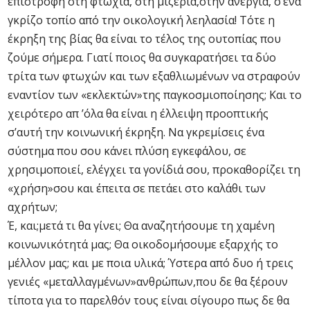
επιστροφή στη φτώχια, στη μιζέρια,στην ανεργία, σ’ένα
γκρίζο τοπίο από την οικολογική λεηλασία! Τότε η
έκρηξη της βίας θα είναι το τέλος της ουτοπίας που
ζούμε σήμερα. Γιατί ποιος θα συγκαρατήσει τα δύο
τρίτα των φτωχών και των εξαθλιωμένων να στραφούν
εναντίον των «εκλεκτών»της παγκοσμιοποίησης; Και το
χειρότερο απ ’όλα θα είναι η έλλειψη προοπτικής
σ’αυτή την κοινωνική έκρηξη. Να γκρεμίσεις ένα
σύστημα που σου κάνει πλύση εγκεφάλου, σε
χρησιμοποιεί, ελέγχει τα γονίδιά σου, προκαθορίζει τη
«χρήση»σου και έπειτα σε πετάει στο καλάθι των
αχρήτων;
Έ, και;μετά τι θα γίνει; Θα αναζητήσουμε τη χαμένη
κοινωνικότητά μας; Θα οικοδομήσουμε εξαρχής το
μέλλον μας; και με ποια υλικά; Ύστερα από δυο ή τρεις
γενιές «μεταλλαγμένων»ανθρώπων,που δε θα ξέρουν
τίποτα για το παρελθόν τους είναι σίγουρο πως δε θα