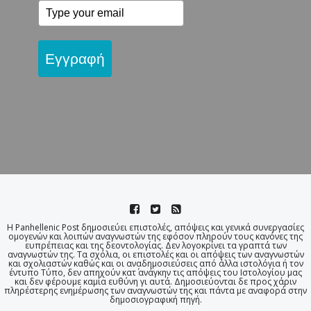
Εγγραφή
Η Panhellenic Post δημοσιεύει επιστολές, απόψεις και γενικά συνεργασίες
ομογενών και λοιπών αναγνωστών της εφόσον πληρούν τους κανόνες της
ευπρέπειας και της δεοντολογίας. Δεν λογοκρίνει τα γραπτά των
αναγνωστών της. Τα σχόλια, οι επιστολές και οι απόψεις των αναγνωστών
και σχολιαστών καθώς και οι αναδημοσιεύσεις από άλλα ιστολόγια ή τον
έντυπο Τύπο, δεν απηχούν κατ΄ ανάγκην τις απόψεις του Ιστολογίου μας
και δεν φέρουμε καμία ευθύνη γι αυτά. Δημοσιεύονται δε προς χάριν
πληρέστερης ενημέρωσης των αναγνωστών της και πάντα με αναφορά στην
δημοσιογραφική πηγή.