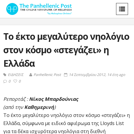
To έκτο μεγαλύτερο νηολόγιο
στον κόσμο «στεγάζει» η
Ελλάδα
ΕΙΔΗΣΕΙΣ
Panhellenic Post
14 Σεπτεμβρίου 2012, 14 έτη ago
0
0
Ρεπορτάζ :
Νίκος Μπαρδούνιας
(από την
Καθημερινή
)
To έκτο μεγαλύτερο νηολόγιο στον κόσμο «στεγάζει» η
Ελλάδα, σύμφωνα με ειδικό αφιέρωμα της Lloyds List
για τα δέκα ισχυρότερα νηολόγια στη διεθνή