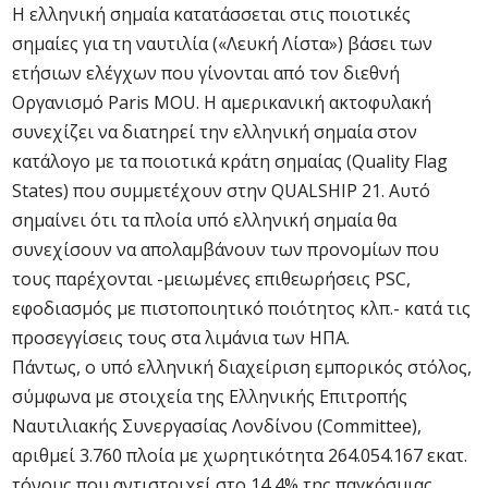
Η ελληνική σημαία κατατάσσεται στις ποιοτικές
σημαίες για τη ναυτιλία («Λευκή Λίστα») βάσει των
ετήσιων ελέγχων που γίνονται από τον διεθνή
Οργανισμό Paris MOU. Η αμερικανική ακτοφυλακή
συνεχίζει να διατηρεί την ελληνική σημαία στον
κατάλογο με τα ποιοτικά κράτη σημαίας (Quality Flag
States) που συμμετέχουν στην QUALSHIP 21. Αυτό
σημαίνει ότι τα πλοία υπό ελληνική σημαία θα
συνεχίσουν να απολαμβάνουν των προνομίων που
τους παρέχονται -μειωμένες επιθεωρήσεις PSC,
εφοδιασμός με πιστοποιητικό ποιότητος κλπ.- κατά τις
προσεγγίσεις τους στα λιμάνια των ΗΠΑ.
Πάντως, ο υπό ελληνική διαχείριση εμπορικός στόλος,
σύμφωνα με στοιχεία της Ελληνικής Επιτροπής
Ναυτιλιακής Συνεργασίας Λονδίνου (Committee),
αριθμεί 3.760 πλοία με χωρητικότητα 264.054.167 εκατ.
τόνους που αντιστοιχεί στο 14,4% της παγκόσμιας