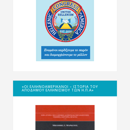
«ΟΙ ΕΛΛΗΝΟΑΜΕΡΙΚΑΝΟΊ – ΙΣΤΟΡΊΑ ΤΟΥ
ΑΠΌΔΗΜΟΥ ΕΛΛΗΝΙΣΜΟΎ ΤΩΝ Η.Π.Α»