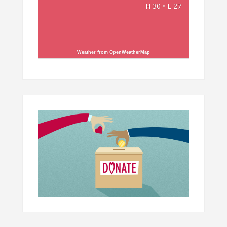
H 30 • L 27
Weather from OpenWeatherMap