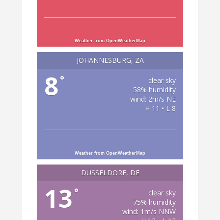
Weather from OpenWeatherMap
JOHANNESBURG, ZA
8
°
clear sky
58% humidity
wind: 2m/s NE
H 11 • L 8
Weather from OpenWeatherMap
DÜSSELDORF, DE
13
°
clear sky
75% humidity
wind: 1m/s NNW