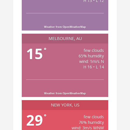
H 13 • L 12
Weather from OpenWeatherMap
MELBOURNE, AU
15
°
few clouds
65% humidity
wind: 1m/s N
H 16 • L 14
Weather from OpenWeatherMap
NEW YORK, US
29
°
few clouds
76% humidity
wind: 3m/s WNW