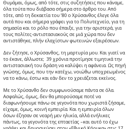
Θυμάμαι, όμως, από τότε, στις συζητήσεις που κάναμε,
όλα τούτα που διάβασα σήμερα στο άρθρο του. Από
τότε, από τη δεκαετία του ’80 ο Χρύσανθος έλεγε όλα
αυτά που και σήμερα γράφει για το Πολυτεχνείο, για τη
σημασία και το ρόλο που έπαιξε, για την αριστερά, για
τους πολίτες-αντιστασιακούς σε μιά χώρα που δεν
αντιστάθηκε, πλήν ελαχίστων φωτεινών εξαιρέσεων.
Δεν ζήτησε, ο Χρύσανθος, τη μαρτυρία μου. Και γιατί να
το έκανε, άλλωστε; 39 χρόνια προτίμησε τιμητικά την
αντιστασιακή του δράση να καλύψει η αφάνεια. Ως πηγή
γνώσης, όμως, που την κατέχω, νοιώθω υποχρεωμένος
να το κάνω, έστω και εάν δεν το χρειάζεται εκείνος.
Με το Χρύσανθο δεν συμφωνούσαμε πάντα σε όλα.
Ασφαλώς, όμως, δεν θα μπορούσαμε ποτέ να
διαφωνήσουμε πάνω σε γεγονότα που χωριστά ζήσαμε,
είχαμε, όμως, κοινή εμπειρία. Και η εμπειρία όλων
όσων έζησαν σε νεαρή μεν ηλικία, αλλά ενήλικες
πάντως, τα γεγονότα της επταετίας –και αυτό το έχω
γράψει και δημοσιεύσει στον «Εθνικό Κήρυκα» στις 17