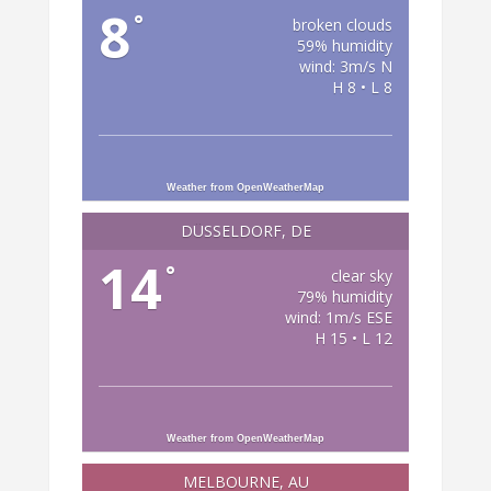
8
°
broken clouds
59% humidity
wind: 3m/s N
H 8 • L 8
Weather from OpenWeatherMap
DÜSSELDORF, DE
14
°
clear sky
79% humidity
wind: 1m/s ESE
H 15 • L 12
Weather from OpenWeatherMap
MELBOURNE, AU