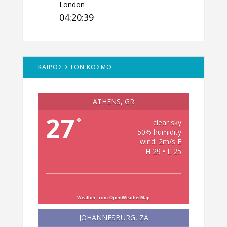
London
04:20:40
ΚΑΙΡΟΣ ΣΤΟΝ ΚΟΣΜΟ
ATHENS, GR
27
°
clear sky
50% humidity
wind: 2m/s E
H 29 • L 25
Weather from OpenWeatherMap
JOHANNESBURG, ZA