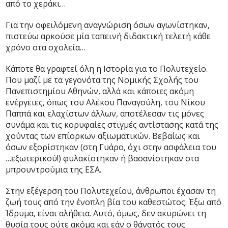
από το χεράκι…
Για την οφειλόμενη αναγνώριση όσων αγωνίστηκαν,
πιστεύω αρκούσε μία ταπεινή διδακτική τελετή κάθε
χρόνο στα σχολεία…
Κάποτε θα γραφτεί όλη η Ιστορία για το Πολυτεχείο.
Που μαζί με τα γεγονότα της Νομικής Σχολής του
Πανεπιστημίου Αθηνών, αλλά και κάποιες ακόμη
ενέργειες, όπως του Αλέκου Παναγούλη, του Νίκου
Παππά και ελαχίστων άλλων, αποτέλεσαν τις μόνες
συνάμα και τις κορυφαίες στιγμές αντίστασης κατά της
χούντας των επίορκων αξιωματικών. Βεβαίως και
όσων εξορίστηκαν (στη Γυάρο, όχι στην ασφάλεια του
…εξωτερικού!) φυλακίστηκαν ή βασανίστηκαν στα
μπρουντρούμια της ΕΣΑ.
Στην εξέγερση του Πολυτεχείου, άνθρωποι έχασαν τη
ζωή τους από την ένοπλη βία του καθεστώτος. Έξω από
Ίδρυμα, είναι αλήθεια. Αυτό, όμως, δεν ακυρώνει τη
θυσία τους ούτε ακόμα και εάν ο θάνατός τους