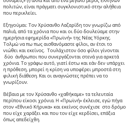
δυνάμεις» (!) αλλά και από ένα μεγάλο μέρος Ελλήνων
πολιτών, είναι πράγματι συγκλονιστικό στην αλήθεια
που περικλείει.
Εξηγούμαι: Τον Χρύσανθο Λαζαρίδη τον γνωρίζω από
παλιά, από τα χρόνια που και οι δύο δουλεύαμε στην
ημερήσια εφημερίδα «Πρωϊνή» της Νέας Υόρκης.
Τολμώ να πω πως αισθανόμαστε φίλοι, αν έτσι το
νιώθει και εκείνος. Τουλάχιστον όσο φίλοι γίνονται
δύο άνθρωποι που συνεργάζονται στενά για αρκετά
χρόνια. Το γράφω αυτό, γιατί έστω και εάν δεν υπάρχει
η πρόθεση, μπορεί η κρίση να υποφέρει μπροστά στη
φιλική διάθεση. Και οι αναγνώστες πρέπει να το
γνωρίζουν.
Βέβαια με τον Χρύσανθο «χαθήκαμε» τα τελευταία
περίπου είκοσι χρόνια. Η «Πρωϊνή» έκλεισε, εγώ πήγα
στον «Εθνικό Κήρυκα» και εκείνος συνέχισε στο δρόμο
που είχε χαράξει και που τον είχε κερδίσει, επάξια
όπως απεδείχθη.