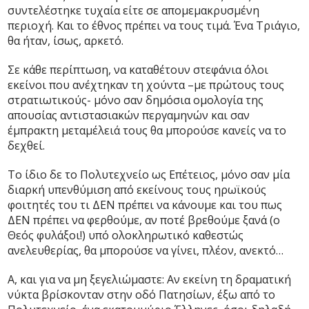
συντελέστηκε τυχαία είτε σε απομεμακρυσμένη
περιοχή. Και το έθνος πρέπει να τους τιμά. Ένα Τριάγιο,
θα ήταν, ίσως, αρκετό.
Σε κάθε περίπτωση, να καταθέτουν στεφάνια όλοι
εκείνοι που ανέχτηκαν τη χούντα –με πρώτους τους
στρατιωτικούς- μόνο σαν δημόσια ομολογία της
απουσίας αντιστασιακών περγαμηνών και σαν
έμπρακτη μεταμέλειά τους θα μπορούσε κανείς να το
δεχθεί.
Το ίδιο δε το Πολυτεχνείο ως Επέτειος, μόνο σαν μία
διαρκή υπενθύμιση από εκείνους τους ηρωϊκούς
φοιτητές του τι ΔΕΝ πρέπει να κάνουμε και του πως
ΔΕΝ πρέπει να φερθούμε, αν ποτέ βρεθούμε ξανά (ο
Θεός φυλάξοι!) υπό ολοκληρωτικό καθεστώς
ανελευθερίας, θα μπορούσε να γίνει, πλέον, ανεκτό…
Α, και για να μη ξεγελιώμαστε: Αν εκείνη τη δραματική
νύκτα βρίσκονταν στην οδό Πατησίων, έξω από το