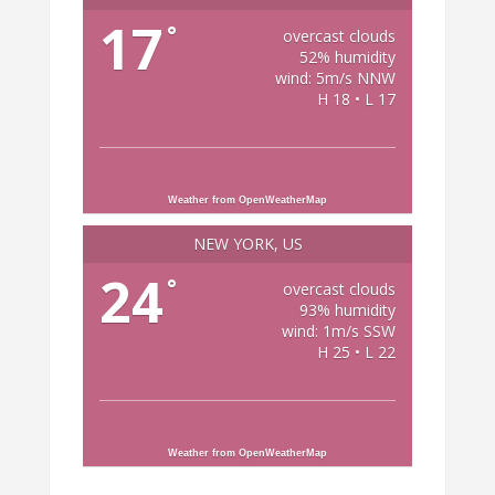
17
°
overcast clouds
52% humidity
wind: 5m/s NNW
H 18 • L 17
Weather from OpenWeatherMap
NEW YORK, US
24
°
overcast clouds
93% humidity
wind: 1m/s SSW
H 25 • L 22
Weather from OpenWeatherMap