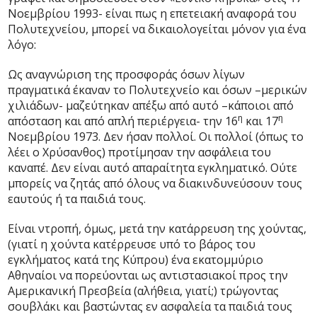
Νοεμβρίου 1993- είναι πως η επετειακή αναφορά του
Πολυτεχνείου, μπορεί να δικαιολογείται μόνον για ένα
λόγο:
Ως αναγνώριση της προσφοράς όσων λίγων
πραγματικά έκαναν το Πολυτεχνείο και όσων –μερικών
χιλιάδων- μαζεύτηκαν απέξω από αυτό –κάποιοι από
η
η
απόσταση και από απλή περιέργεια- την 16
και 17
Νοεμβρίου 1973. Δεν ήσαν πολλοί. Οι πολλοί (όπως το
λέει ο Χρύσανθος) προτίμησαν την ασφάλεια του
καναπέ. Δεν είναι αυτό απαραίτητα εγκληματικό. Ούτε
μπορείς να ζητάς από όλους να διακινδυνεύσουν τους
εαυτούς ή τα παιδιά τους.
Είναι ντροπή, όμως, μετά την κατάρρευση της χούντας,
(γιατί η χούντα κατέρρευσε υπό το βάρος του
εγκλήματος κατά της Κύπρου) ένα εκατομμύριο
Αθηναίοι να πορεύονται ως αντιστασιακοί προς την
Αμερικανική Πρεσβεία (αλήθεια, γιατί;) τρώγοντας
σουβλάκι και βαστώντας εν ασφαλεία τα παιδιά τους