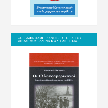
«ΟΙ ΕΛΛΗΝΟΑΜΕΡΙΚΑΝΟΊ – ΙΣΤΟΡΊΑ ΤΟΥ
ΑΠΌΔΗΜΟΥ ΕΛΛΗΝΙΣΜΟΎ ΤΩΝ Η.Π.Α»