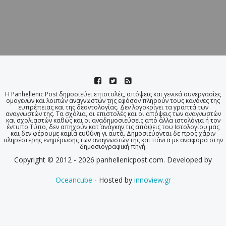
Η Panhellenic Post δημοσιεύει επιστολές, απόψεις και γενικά συνεργασίες
ομογενών και λοιπών αναγνωστών της εφόσον πληρούν τους κανόνες της
ευπρέπειας και της δεοντολογίας. Δεν λογοκρίνει τα γραπτά των
αναγνωστών της. Τα σχόλια, οι επιστολές και οι απόψεις των αναγνωστών
και σχολιαστών καθώς και οι αναδημοσιεύσεις από άλλα ιστολόγια ή τον
έντυπο Τύπο, δεν απηχούν κατ΄ ανάγκην τις απόψεις του Ιστολογίου μας
και δεν φέρουμε καμία ευθύνη γι αυτά. Δημοσιεύονται δε προς χάριν
πληρέστερης ενημέρωσης των αναγνωστών της και πάντα με αναφορά στην
δημοσιογραφική πηγή.
Copyright © 2012 - 2026 panhellenicpost.com. Developed by
Oceancube
- Hosted by
innoview.gr