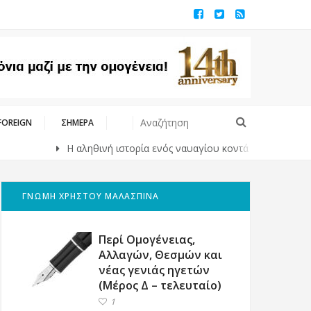
FOREIGN
ΣΗΜΕΡΑ
Η αληθινή ιστορία ενός ναυαγίου κοντά στις ακτές της Ιαπωνίας
ΓΝΩΜΗ ΧΡΗΣΤΟΥ ΜΑΛΑΣΠΙΝΑ
Περί Ομογένειας,
Αλλαγών, Θεσμών και
νέας γενιάς ηγετών
(Μέρος Δ – τελευταίο)
1