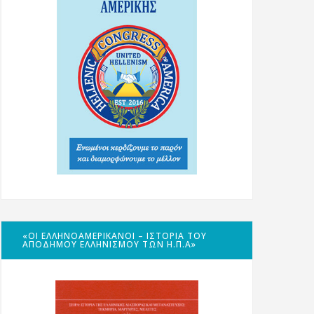
«ΟΙ ΕΛΛΗΝΟΑΜΕΡΙΚΑΝΟΊ – ΙΣΤΟΡΊΑ ΤΟΥ
ΑΠΌΔΗΜΟΥ ΕΛΛΗΝΙΣΜΟΎ ΤΩΝ Η.Π.Α»