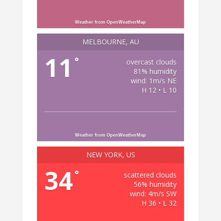
Weather from OpenWeatherMap
MELBOURNE, AU
11
°
overcast clouds
81% humidity
wind: 1m/s NE
H 12 • L 10
Weather from OpenWeatherMap
NEW YORK, US
34
°
scattered clouds
56% humidity
wind: 4m/s SW
H 36 • L 32