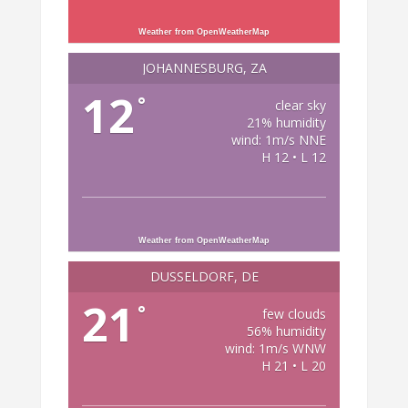
Weather from OpenWeatherMap
JOHANNESBURG, ZA
12
°
clear sky
21% humidity
wind: 1m/s NNE
H 12 • L 12
Weather from OpenWeatherMap
DÜSSELDORF, DE
21
°
few clouds
56% humidity
wind: 1m/s WNW
H 21 • L 20