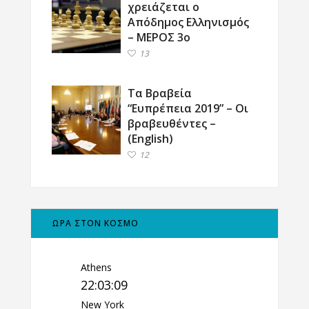
χρειάζεται ο
Απόδημος Ελληνισμός
– ΜΕΡΟΣ 3ο
13
Τα Βραβεία
“Ευπρέπεια 2019” – Οι
βραβευθέντες –
(English)
12
ΩΡΑ ΣΤΟΝ ΚΟΣΜΟ
Athens
22:03:10
New York