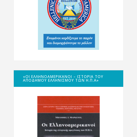
«ΟΙ ΕΛΛΗΝΟΑΜΕΡΙΚΑΝΟΊ – ΙΣΤΟΡΊΑ ΤΟΥ
ΑΠΌΔΗΜΟΥ ΕΛΛΗΝΙΣΜΟΎ ΤΩΝ Η.Π.Α»