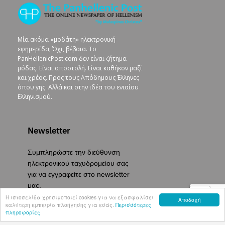
Μία ακόμα «μοδάτη» ηλεκτρονική
εφημερίδα; Όχι, βέβαια. To
PanHellenicPost.com δεν είναι ζήτημα
μόδας. Είναι αποστολή. Είναι καθήκον μαζί
και χρέος. Προς τους Απόδημους Έλληνες
όπου γης. Αλλά και στην ιδέα του ενιαίου
Ελληνισμού.
Newsletter
Συμπληρώστε την διεύθυνση
ηλεκτρονικού ταχυδρομείου σας
για να εγγραφείτε στο newsletter
μας.
Η ιστοσελίδα χρησιμοποιεί cookies για να εξασφαλίσει
Αποδοχή
καλύτερη εμπειρία πλοήγησης για εσάς.
Περισσότερες
πληροφορίες