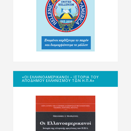
«ΟΙ ΕΛΛΗΝΟΑΜΕΡΙΚΑΝΟΊ – ΙΣΤΟΡΊΑ ΤΟΥ
ΑΠΌΔΗΜΟΥ ΕΛΛΗΝΙΣΜΟΎ ΤΩΝ Η.Π.Α»