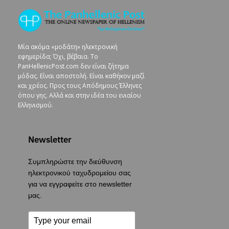
Μία ακόμα «μοδάτη» ηλεκτρονική
εφημερίδα; Όχι, βέβαια. To
PanHellenicPost.com δεν είναι ζήτημα
μόδας. Είναι αποστολή. Είναι καθήκον μαζί
και χρέος. Προς τους Απόδημους Έλληνες
όπου γης. Αλλά και στην ιδέα του ενιαίου
Ελληνισμού.
Newsletter
Συμπληρώστε την διεύθυνση
ηλεκτρονικού ταχυδρομείου σας
για να εγγραφείτε στο newsletter
μας.