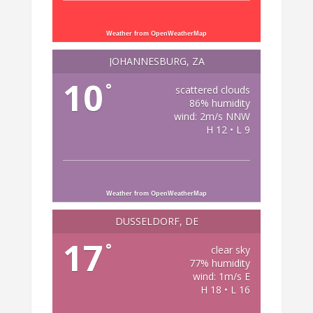
Weather from OpenWeatherMap
JOHANNESBURG, ZA
10
°
scattered clouds
86% humidity
wind: 2m/s NNW
H 12 • L 9
Weather from OpenWeatherMap
DÜSSELDORF, DE
17
°
clear sky
77% humidity
wind: 1m/s E
H 18 • L 16