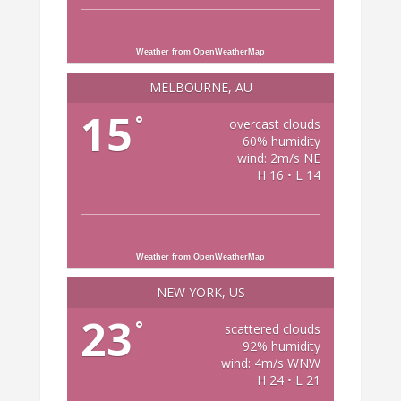
Weather from OpenWeatherMap
MELBOURNE, AU
15
°
overcast clouds
60% humidity
wind: 2m/s NE
H 16 • L 14
Weather from OpenWeatherMap
NEW YORK, US
23
°
scattered clouds
92% humidity
wind: 4m/s WNW
H 24 • L 21