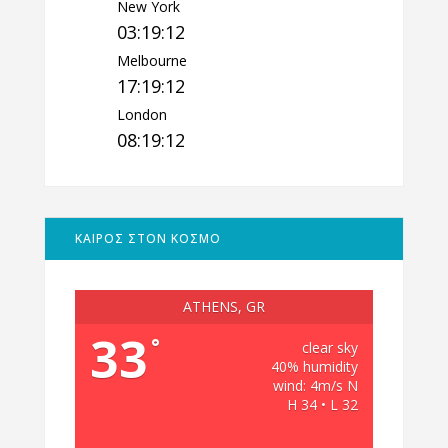
New York
03:19:13
Melbourne
17:19:13
London
08:19:13
ΚΑΙΡΟΣ ΣΤΟΝ ΚΟΣΜΟ
ATHENS, GR
33
°
clear sky
40% humidity
wind: 4m/s N
H 34 • L 32