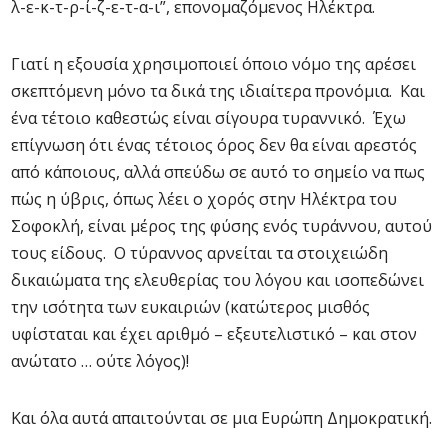
λ-ε-κ-τ-ρ-ί-ζ-ε-τ-α-ι”, επονομαζόμενος Ηλέκτρα.
Γιατί η εξουσία χρησιμοποιεί όποιο νόμο της αρέσει
σκεπτόμενη μόνο τα δικά της ιδιαίτερα προνόμια. Και
ένα τέτοιο καθεστώς είναι σίγουρα τυραννικό. Έχω
επίγνωση ότι ένας τέτοιος όρος δεν θα είναι αρεστός
από κάποιους, αλλά σπεύδω σε αυτό το σημείο να πως
πώς η ύβρις, όπως λέει ο χορός στην Ηλέκτρα του
Σοφοκλή, είναι μέρος της φύσης ενός τυράννου, αυτού
τους είδους. Ο τύραννος αρνείται τα στοιχειώδη
δικαιώματα της ελευθερίας του λόγου και ισοπεδώνει
την ισότητα των ευκαιριών (κατώτερος μισθός
υφίσταται και έχει αριθμό – εξευτελιστικό – και στον
ανώτατο … ούτε λόγος)!
Και όλα αυτά απαιτούνται σε μια Ευρώπη Δημοκρατική.