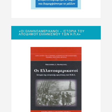
«ΟΙ ΕΛΛΗΝΟΑΜΕΡΙΚΑΝΟΊ – ΙΣΤΟΡΊΑ ΤΟΥ
ΑΠΌΔΗΜΟΥ ΕΛΛΗΝΙΣΜΟΎ ΤΩΝ Η.Π.Α»