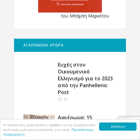
του Μπάμπη Μαρκέτου
ΑΓΑΠΗΜΕΝΑ ΑΡΘΡΑ
Ευχές στον
Οικουμενικό
Ελληνισμό για το 2023
από την Panhellenic
Post
11
Αφιέρωμα: 15
Αυγούστου, οι Ιταλοί
Η ιστοσελίδα χρησιμοποιεί cookies για να εξασφαλίσει
Αποδοχή
καλύτερη εμπειρία πλοήγησης για εσάς.
Περισσότερες
βυθίζουν με τορπίλη
πληροφορίες
το καταδρομικό