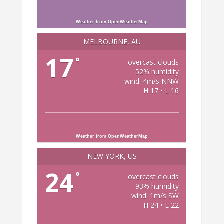
Weather from OpenWeatherMap
MELBOURNE, AU
17
°
overcast clouds
52% humidity
wind: 4m/s NNW
H 17 • L 16
Weather from OpenWeatherMap
NEW YORK, US
24
°
overcast clouds
93% humidity
wind: 1m/s SW
H 24 • L 22