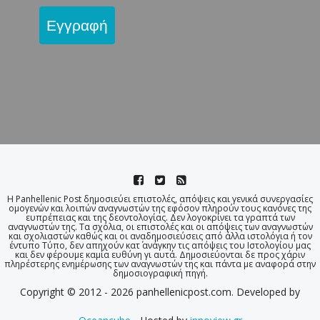
Εγγραφή
Η Panhellenic Post δημοσιεύει επιστολές, απόψεις και γενικά συνεργασίες
ομογενών και λοιπών αναγνωστών της εφόσον πληρούν τους κανόνες της
ευπρέπειας και της δεοντολογίας. Δεν λογοκρίνει τα γραπτά των
αναγνωστών της. Τα σχόλια, οι επιστολές και οι απόψεις των αναγνωστών
και σχολιαστών καθώς και οι αναδημοσιεύσεις από άλλα ιστολόγια ή τον
έντυπο Τύπο, δεν απηχούν κατ΄ ανάγκην τις απόψεις του Ιστολογίου μας
και δεν φέρουμε καμία ευθύνη γι αυτά. Δημοσιεύονται δε προς χάριν
πληρέστερης ενημέρωσης των αναγνωστών της και πάντα με αναφορά στην
δημοσιογραφική πηγή.
Copyright © 2012 - 2026 panhellenicpost.com. Developed by