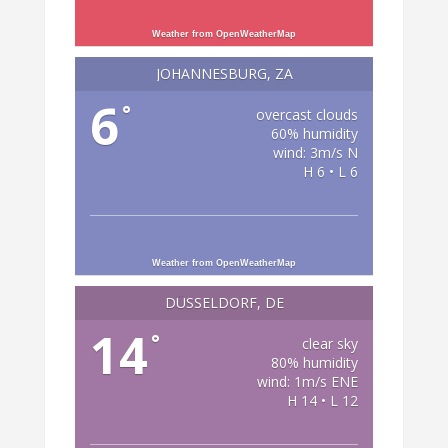
Weather from OpenWeatherMap
JOHANNESBURG, ZA
6
°
overcast clouds
60% humidity
wind: 3m/s N
H 6 • L 6
Weather from OpenWeatherMap
DÜSSELDORF, DE
14
°
clear sky
80% humidity
wind: 1m/s ENE
H 14 • L 12