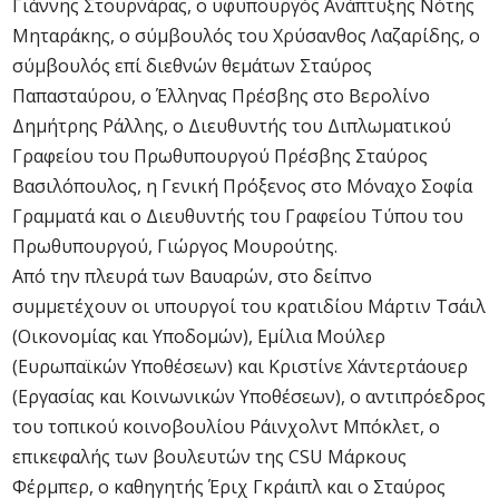
Γιάννης Στουρνάρας, ο υφυπουργός Ανάπτυξης Νότης
Μηταράκης, ο σύμβουλός του Χρύσανθος Λαζαρίδης, ο
σύμβουλός επί διεθνών θεμάτων Σταύρος
Παπασταύρου, ο Έλληνας Πρέσβης στο Βερολίνο
Δημήτρης Ράλλης, ο Διευθυντής του Διπλωματικού
Γραφείου του Πρωθυπουργού Πρέσβης Σταύρος
Βασιλόπουλος, η Γενική Πρόξενος στο Μόναχο Σοφία
Γραμματά και ο Διευθυντής του Γραφείου Τύπου του
Πρωθυπουργού, Γιώργος Μουρούτης.
Από την πλευρά των Βαυαρών, στο δείπνο
συμμετέχουν οι υπουργοί του κρατιδίου Μάρτιν Τσάιλ
(Οικονομίας και Υποδομών), Εμίλια Μούλερ
(Ευρωπαϊκών Υποθέσεων) και Κριστίνε Χάντερτάουερ
(Εργασίας και Κοινωνικών Υποθέσεων), ο αντιπρόεδρος
του τοπικού κοινοβουλίου Ράινχολντ Μπόκλετ, ο
επικεφαλής των βουλευτών της CSU Μάρκους
Φέρμπερ, ο καθηγητής Έριχ Γκράιπλ και ο Σταύρος