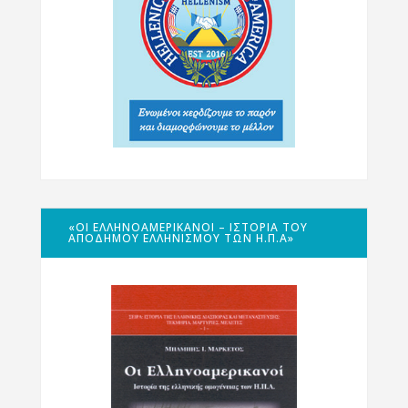
«ΟΙ ΕΛΛΗΝΟΑΜΕΡΙΚΑΝΟΊ – ΙΣΤΟΡΊΑ ΤΟΥ
ΑΠΌΔΗΜΟΥ ΕΛΛΗΝΙΣΜΟΎ ΤΩΝ Η.Π.Α»