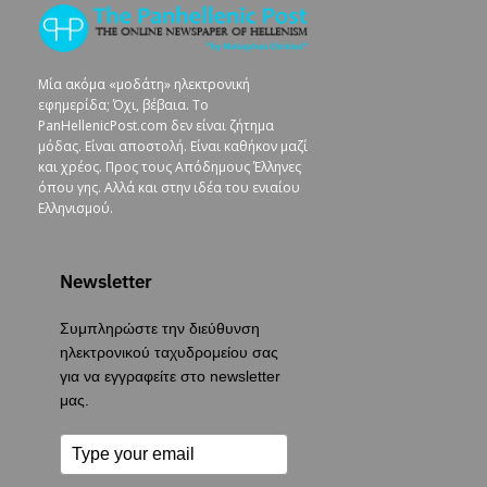
Μία ακόμα «μοδάτη» ηλεκτρονική
εφημερίδα; Όχι, βέβαια. To
PanHellenicPost.com δεν είναι ζήτημα
μόδας. Είναι αποστολή. Είναι καθήκον μαζί
και χρέος. Προς τους Απόδημους Έλληνες
όπου γης. Αλλά και στην ιδέα του ενιαίου
Ελληνισμού.
Newsletter
Συμπληρώστε την διεύθυνση
ηλεκτρονικού ταχυδρομείου σας
για να εγγραφείτε στο newsletter
μας.