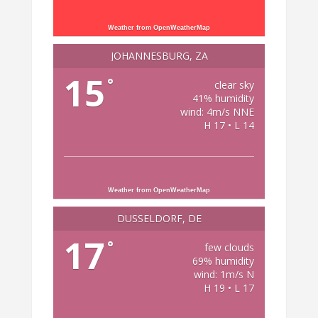
Weather from OpenWeatherMap
JOHANNESBURG, ZA
15
°
clear sky
41% humidity
wind: 4m/s NNE
H 17 • L 14
Weather from OpenWeatherMap
DÜSSELDORF, DE
17
°
few clouds
69% humidity
wind: 1m/s N
H 19 • L 17