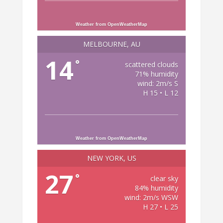
Weather from OpenWeatherMap
MELBOURNE, AU
14
°
scattered clouds
71% humidity
wind: 2m/s S
H 15 • L 12
Weather from OpenWeatherMap
NEW YORK, US
27
°
clear sky
84% humidity
wind: 2m/s WSW
H 27 • L 25