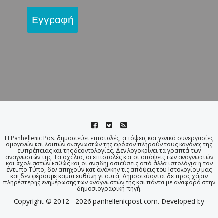
Εγγραφή
Η Panhellenic Post δημοσιεύει επιστολές, απόψεις και γενικά συνεργασίες
ομογενών και λοιπών αναγνωστών της εφόσον πληρούν τους κανόνες της
ευπρέπειας και της δεοντολογίας. Δεν λογοκρίνει τα γραπτά των
αναγνωστών της. Τα σχόλια, οι επιστολές και οι απόψεις των αναγνωστών
και σχολιαστών καθώς και οι αναδημοσιεύσεις από άλλα ιστολόγια ή τον
έντυπο Τύπο, δεν απηχούν κατ΄ ανάγκην τις απόψεις του Ιστολογίου μας
και δεν φέρουμε καμία ευθύνη γι αυτά. Δημοσιεύονται δε προς χάριν
πληρέστερης ενημέρωσης των αναγνωστών της και πάντα με αναφορά στην
δημοσιογραφική πηγή.
Copyright © 2012 - 2026 panhellenicpost.com. Developed by