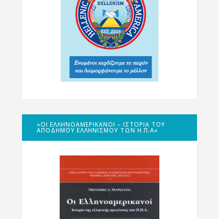
«ΟΙ ΕΛΛΗΝΟΑΜΕΡΙΚΑΝΟΊ – ΙΣΤΟΡΊΑ ΤΟΥ
ΑΠΌΔΗΜΟΥ ΕΛΛΗΝΙΣΜΟΎ ΤΩΝ Η.Π.Α»