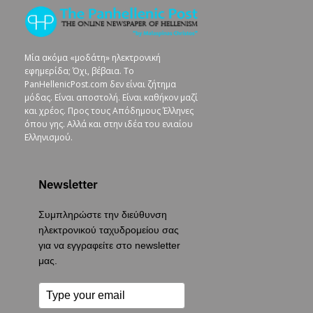
Μία ακόμα «μοδάτη» ηλεκτρονική
εφημερίδα; Όχι, βέβαια. To
PanHellenicPost.com δεν είναι ζήτημα
μόδας. Είναι αποστολή. Είναι καθήκον μαζί
και χρέος. Προς τους Απόδημους Έλληνες
όπου γης. Αλλά και στην ιδέα του ενιαίου
Ελληνισμού.
Newsletter
Συμπληρώστε την διεύθυνση
ηλεκτρονικού ταχυδρομείου σας
για να εγγραφείτε στο newsletter
μας.