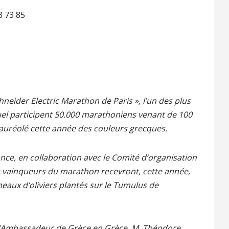
23 73 85
neider Electric Marathon de Paris », l’un des plus
l participent 50.000 marathoniens venant de 100
a auréolé cette année des couleurs grecques.
ance, en collaboration avec le Comité d’organisation
les vainqueurs du marathon recevront, cette année,
eaux d’oliviers plantés sur le Tumulus de
 l’Ambassadeur de Grèce en Grèce, M. Théodore