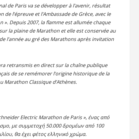
l de Paris va se développer à l’avenir, résultat
on de l’épreuve et l’Ambassade de Grèce, avec le
on ». Depuis 2007, la flamme est allumée chaque
ur la plaine de Marathon et elle est conservée au
e l’année au gré des Marathons après invitation
era retransmis en direct sur la chaîne publique
nçais de se remémorer l’origine historique de la
au Marathon Classique d’Athènes.
neider Electric Marathon de Paris », ένας από
σμο, με συμμετοχή 50.000 δρομέων από 100
ιλίου, θα έχει φέτος ελληνικό χρώμα.