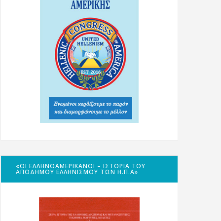
«ΟΙ ΕΛΛΗΝΟΑΜΕΡΙΚΑΝΟΊ – ΙΣΤΟΡΊΑ ΤΟΥ
ΑΠΌΔΗΜΟΥ ΕΛΛΗΝΙΣΜΟΎ ΤΩΝ Η.Π.Α»