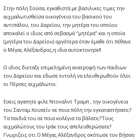
Στην πόλη Σούσα, εγκαθιστά με βασιλικες τιμες την
αιχμαλωτισθείσα οικογένεια του βασικού του
αντιπάλου, του Δαρείου, την μητέρα του οποίου
αποκαλεί o ιδιος από σεβασμό “μητέρα” και η οποία
(μητέρα του Δαρείου) αργότερα όταν έμαθε ότι πέθανε
ο Μέγας Αλέξανδρος,η ιδια αυτοκτονησε!!
Ο ιδιος διεταξε επιμελημένη ανατροφή των παιδιων
του Δαρείου και εδωσε εντολή να ελευθερωθούν όλοι
οι Πέρσες αιχμάλωτοι.
Εσεις αγαπητε φιλε Ντοναλντ Τραμπ , την οικογένεια
του Σανταμ Χουσεΐν σε ποια πόλη την εγκαταστήσατε;?
Τα παιδιά του σε ποια κολέγια τα βάλατε;?Τους
αιχμαλώτους του Ιράκ τους απελευθερώσατε?
Γνωριζεις οτι Ο Μέγας Αλέξανδρος σκότωσε τον Βήσσο