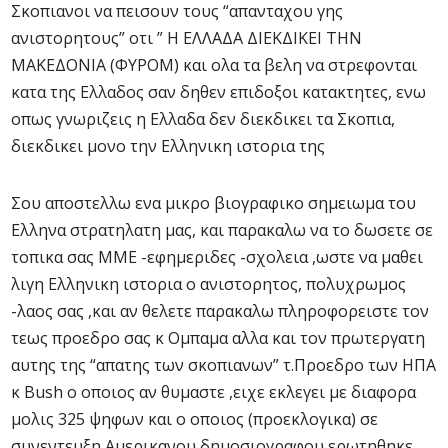
Σκοπιανοι να πεισουν τους “απανταχου γης
ανιστορητους” οτι ” Η ΕΛΛΑΔΑ ΔΙΕΚΔΙΚΕΙ ΤΗΝ
ΜΑΚΕΔΟΝΙΑ (ΦΥΡΟΜ) και ολα τα βελη να στρεφονται
κατα της Ελλαδος σαν δηθεν επιδοξοι κατακτητες, ενω
οπως γνωριζεις η Ελλαδα δεν διεκδικει τα Σκοπια,
διεκδικει μονο την Ελληνικη ιστορια της
Σου αποστελλω ενα μικρο βιογραφικο σημειωμα του
Ελληνα στρατηλατη μας, και παρακαλω να το δωσετε σε
τοπικα σας ΜΜΕ -εφημεριδες -σχολεια ,ωστε να μαθει
λιγη Ελληνικη ιστορια ο ανιστορητος, πολυχρωμος
-λαος σας ,και αν θελετε παρακαλω πληροφορειστε τον
τεως προεδρο σας κ Ομπαμα αλλα και τον πρωτεργατη
αυτης της “απατης των σκοπιανων” τ.Προεδρο των ΗΠΑ
κ Bush o οποιος αν θυμαστε ,ειχε εκλεγει με διαφορα
μολις 325 ψηφων και ο οποιος (προεκλογικα) σε
συνεντευξη Αμερικανου δημοσιογραφου ερωτηθηκε ,