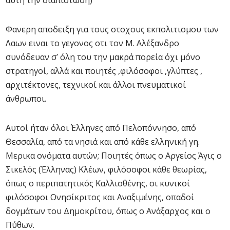
αυτη την διαπιστωση)
Φανερη αποδειξη για τους στοχους εκπολιτισμου των
Λαων ειναι το γεγονος οτι τον Μ. Αλέξανδρο
συνόδευαν σ’ όλη του την μακρά πορεία όχι μόνο
στρατηγοί, αλλά και ποιητές ,φιλόσοφοι ,γλύπτες ,
αρχιτέκτονες, τεχνικοί και άλλοι πνευματικοί
άνθρωποι.
Αυτοί ήταν όλοι Έλληνες από Πελοπόννησο, από
Θεσσαλία, από τα νησιά και από κάθε ελληνική γη.
Μερικα ονόματα αυτών; Ποιητές όπως ο Αργείος Άγις ο
Σικελός (Έλληνας) Κλέων, φιλόσοφοι κάθε θεωρίας,
όπως ο περιπατητικός Καλλισθένης, οι κυνικοί
φιλόσοφοι Ονησίκριτος και Αναξιμένης, οπαδοί
δογμάτων του Δημοκρίτου, όπως ο Ανάξαρχος και ο
Πύθων.