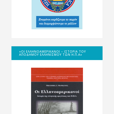
«ΟΙ ΕΛΛΗΝΟΑΜΕΡΙΚΑΝΟΊ – ΙΣΤΟΡΊΑ ΤΟΥ
ΑΠΌΔΗΜΟΥ ΕΛΛΗΝΙΣΜΟΎ ΤΩΝ Η.Π.Α»