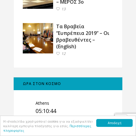
– ΜΕΡΟΣ 3ο
13
Τα Βραβεία
“Ευπρέπεια 2019” – Οι
βραβευθέντες –
(English)
12
ΩΡΑ ΣΤΟΝ ΚΟΣΜΟ
Athens
05:10:44
New York
Η ιστοσελίδα χρησιμοποιεί cookies για να εξασφαλίσει
Αποδοχή
22:10:44
καλύτερη εμπειρία πλοήγησης για εσάς.
Περισσότερες
πληροφορίες
Melbourne