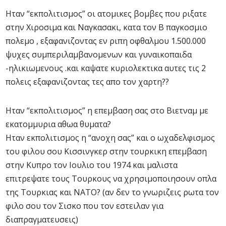
Ηταν “εκπολιτισμος” οι ατομικες βομβες που ριξατε
στην Χιροσιμα και Ναγκασακι, κατα τον Β παγκοσμιο
πολεμο , εξαφανιζοντας εν ριπη οφθαλμου 1.500.000
ψυχες συμπεριλαμβανομενων και γυναικοπαιδα
-ηλικιωμενους .και καψατε κυριολεκτικα αυτες τις 2
πολεις εξαφανιζοντας τες απο τον χαρτη??
Ηταν “εκπολιτισμος” η επεμβαση σας στο Βιετναμ με
εκατομμυρια αθωα θυματα?
Ηταν εκπολιτισμος η “ανοχη σας” και ο ωχαδελφισμος
του φιλου σου Κισσινγκερ στην τουρκικη επεμβαση
στην Κυπρο τον Ιουλιο του 1974 και μαλιστα
επιτρεψατε τους Τουρκους να χρησιμοποιησουν οπλα
της Τουρκιας και ΝΑΤΟ? (αν δεν το γνωριζεις ρωτα τον
φιλο σου τον Σισκο που τον εστειλαν για
διαπραγματευσεις)