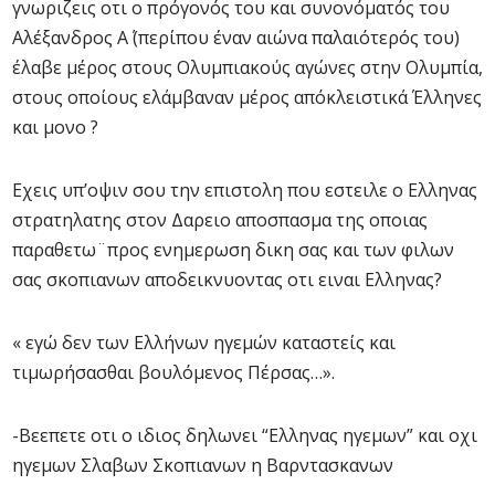
γνωριζεις οτι ο πρόγονός του και συνονόματός του
Αλέξανδρος Α΄ (περίπου έναν αιώνα παλαιότερός του)
έλαβε μέρος στους Ολυμπιακούς αγώνες στην Ολυμπία,
στους οποίους ελάμβαναν μέρος απόκλειστικά Έλληνες
και μονο ?
Εχεις υπ’οψιν σου την επιστολη που εστειλε ο Ελληνας
στρατηλατης στον Δαρειο αποσπασμα της οποιας
παραθετω¨προς ενημερωση δικη σας και των φιλων
σας σκοπιανων αποδεικνυοντας οτι ειναι Ελληνας?
« εγώ δεν των Ελλήνων ηγεμών καταστείς και
τιμωρήσασθαι βουλόμενος Πέρσας…».
-Βεεπετε οτι ο ιδιος δηλωνει “Ελληνας ηγεμων” και οχι
ηγεμων Σλαβων Σκοπιανων η Βαρντασκανων