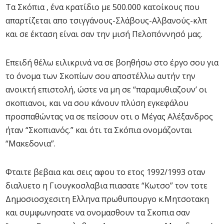
Τα Σκόπια , ένα κρατίδιο με 500.000 κατοίκους που
απαρτίζεται απο τσιγγάνους-Σλάβους-Αλβανούς-κλ
π
και σε έκταση είναι σαν την μισή Πελοπόννησό μας.
Επειδή θέλω ειλικρινά να σε βοηθήσω στο έργο σου για
το όνομα των Σκοπίων σου αποστέλλω αυτήν την
ανοικτή επιστολή, ώστε να μη σε “παραμυθιαζουν’ οι
σκοπιανοι, και να σου κάνουν πλύση εγκεφάλου
προσπαθώντας να σε πείσουν οτι ο Μέγας Αλέξανδρος
ήταν “Σκοπιανός.” και ότι τα Σκόπια ονομάζονται
“Μακεδονια”.
Φταιτε βεβαια και σεις αφου το ετος 1992/1993 οταν
διαλυετο η Γιουγκοσλαβια πιασατε “Κωτσο” τον τοτε
Δημοσιοσχεσιτη Ελληνα πρωθυπουργο κ.Μητσοτακη
και συμφωνησατε να ονομασθουν τα Σκοπια σαν