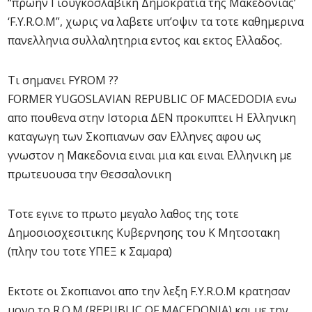
“πρωην Γιουγκοσλαβικη Δημοκρατια της Μακεδονιας’
‘F.Y.R.O.M”, χωρις να λαβετε υπ’οψιν τα τοτε καθημερινα
πανελληνια συλλαλητηρια εντος και εκτος Ελλαδος.
Τι σημανει FYROM ??
FORMER YUGOSLAVIAN REPUBLIC OF MACEDODIA ενω
απο πουθενα στην Ιστορια ΔΕΝ προκυπτει Η Ελληνικη
καταγωγη των Σκοπιανων σαν Ελληνες αφου ως
γνωστον η Μακεδονια ειναι μια και ειναι Ελληνικη με
πρωτευουσα την Θεσσαλονικη
Τοτε εγινε το πρωτο μεγαλο λαθος της τοτε
Δημοσιοσχεσιτικης Κυβερνησης του Κ Μητσοτακη
(πλην του τοτε ΥΠΕΞ κ Σαμαρα)
Εκτοτε οι Σκοπιανοι απο την λεξη F.Y.R.O.M κρατησαν
μονο το R.O.M (REPUBLIC OF MACEDONIA) και με την