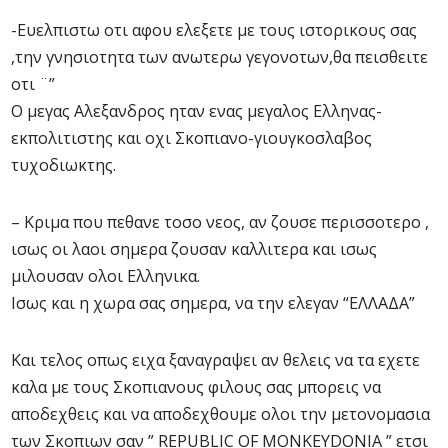
-Ευελπιστω οτι αφου ελεξετε με τους ιστορικους σας
,την γνησιοτητα των ανωτερω γεγονοτων,θα πεισθειτε
οτι ¨”
Ο μεγας Αλεξανδρος ηταν ενας μεγαλος Ελληνας-
εκπολιτιστης και οχι Σκοπιανο-γιουγκοσλαβος
τυχοδιωκτης.
– Κριμα που πεθανε τοσο νεος, αν ζουσε περισσοτερο ,
ισως οι λαοι σημερα ζουσαν καλλιτερα και ισως
μιλουσαν ολοι Ελληνικα.
Ισως και η χωρα σας σημερα, να την ελεγαν “ΕΛΛΑΔΑ”
Και τελος οπως ειχα ξαναγραψει αν θελεις να τα εχετε
καλα με τους Σκοπιανους φιλους σας μπορεις να
αποδεχθεις και να αποδεχθουμε ολοι την μετονομασια
των Σκοπιων σαν ” REPUBLIC OF MONKEYDONIA ” ετσι