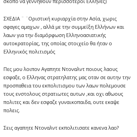
σκοπο να γεννηθουν περισσοτεροι Ελληνες)
ΣΧΕΔΙΑ ¨ ¨Οριστική κυριαρχία στην Ασία, χωρις
σφαγες αμαχων , αλλά με την συμμείξη Ελλήνων και
λαων για την διαμόρφωση Ελληνοασιατικής
αυτοκρατορίας, της οποίας στοιχείο θα ήταν ο
Ελληνικός πολιτισμός
Πες μου λοιπον Αγαπητε Ντοναλντ ποιους λαους
εσφαξε, ο Ελληνας στρατηλατης μας οταν σε αυτην την
προσπαθεια του εκπολιτισμου των λαων πολεμουσε
τους ενστολους στρατιωτες αυτων ,και οχι αθωους
πολιτες και δεν εσφαζε γυναικοπαιδα, ουτε εκαψε
πολεις.
Σεις αγαπητε Ντοναλντ εκπολιτισατε κανενα λαο?