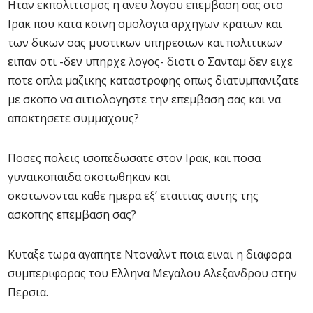
Ηταν εκπολιτισμος η ανευ λογου επεμβαση σας στο
Ιρακ που κατα κοινη ομολογια αρχηγων κρατων και
των δικων σας μυστικων υπηρεσιων και πολιτικων
ειπαν οτι -δεν υπηρχε λογος- διοτι ο Σανταμ δεν ειχε
ποτε οπλα μαζικης καταστροφης οπως διατυμπανιζατε
με σκοπο να αιτιολογηστε την επεμβαση σας και να
αποκτησετε συμμαχους?
Ποσες πολεις ισοπεδωσατε στον Ιρακ, και ποσα
γυναικοπαιδα σκοτωθηκαν και
σκοτωνονται καθε ημερα εξ’ εταιτιας αυτης της
ασκοπης επεμβαση σας?
Κυταξε τωρα αγαπητε Ντοναλντ ποια ειναι η διαφορα
συμπεριφορας του Ελληνα Μεγαλου Αλεξανδρου στην
Περσια.