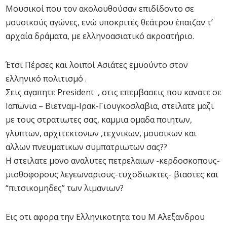
Μουσικοί που τον ακολουθούσαν επιδίδοντο σε
μουσικούς αγώνες, ενώ υποκριτές θεάτρου έπαιζαν τ’
αρχαία δράματα, με ελληνοασιατικό ακροατήριο.
Έτσι Πέρσες και λοιποί Ασιάτες εμυούντο στον
ελληνικό πολιτισμό .
Σεις αγαπητε President , στις επεμβασεις που κανατε σε
Ιαπωνια – Βιετναμ-Ιρακ-Γιουγκοσλαβια, στειλατε μαζι
με τους στρατιωτες σας, καμμια ομαδα ποιητων,
γλυπτων, αρχιτεκτονων ,τεχνικων, μουσικων και
αλλων πνευματικων συμπατριωτων σας??
Η στειλατε μονο αναλυτες πετρελαιων -κερδοσκοπους-
μισθοφορους λεγεωναριους-τυχοδιωκτες- βιαστες και
“πιτσικομηδες” των λιμανιων?
Εις οτι αφορα την Ελληνικοτητα του Μ Αλεξανδρου