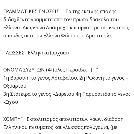
ΓΡΑΜΜΑΤΙΚΕΣ ΓΝΩΣΕΙΣ¨¨Τα της εκεινης εποχης
διδαχθεντα γραμματα απο τον πρωτο δασκαλο του
Ελληνα -Ακαρνανα Λυσιμαχο και αργοτερα σε ανωτερες
σπουδες απο τον Ελληνα Φιλοσοφο Αριστοτελη
ΓΛΩΣΣΕΣ : Ελληνικα (αρχαια)
ΟΝΟΜΑ ΣΥΖΥΓΩΝ (4) (ολες Περσιδες¨) ¨”
1η Βαρσινη το γενος Αρταβαζου, 2η Ρωξανη το γενος –
Οξυαρτου,
3η Στατειρα το γενος –Δαρειου 4η Παρυσατιδα το γενος
-Ωχου
ΧΟΜΠΥ¨ : Εκπολιτισμος απολιτιστων λαων, διαδοση
Ελληνικου πνευματος και γλωσσας.πολυγαμια, (με