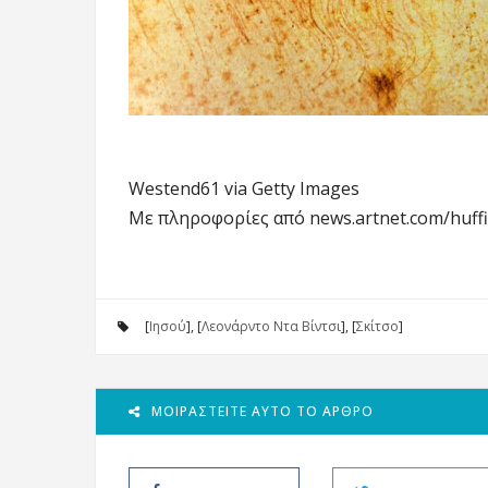
Westend61 via Getty Images
Με πληροφορίες από news.artnet.com/huff
[
Ιησού
], [
Λεονάρντο Ντα Βίντσι
], [
Σκίτσο
]
ΜΟΙΡΑΣΤΕΊΤΕ ΑΥΤΌ ΤΟ ΆΡΘΡΟ