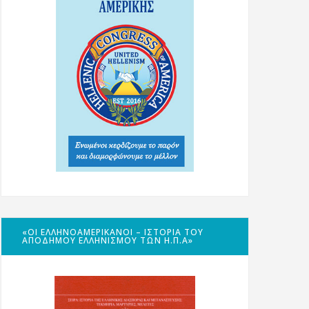
«ΟΙ ΕΛΛΗΝΟΑΜΕΡΙΚΑΝΟΊ – ΙΣΤΟΡΊΑ ΤΟΥ
ΑΠΌΔΗΜΟΥ ΕΛΛΗΝΙΣΜΟΎ ΤΩΝ Η.Π.Α»