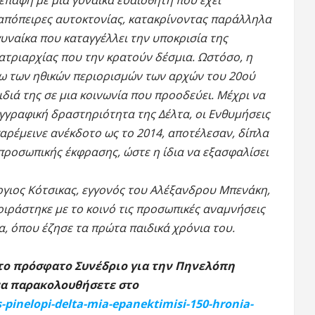
επαφή με μια γυναίκα ευαίσθητη που έχει
απόπειρες αυτοκτονίας, κατακρίνοντας παράλληλα
γυναίκα που καταγγέλλει την υποκρισία της
 πατριαρχίας που την κρατούν δέσμια. Ωστόσο, η
ω των ηθικών περιορισμών των αρχών του 20ού
αιδιά της σε μια κοινωνία που προοδεύει. Μέχρι να
γγραφική δραστηριότητα της Δέλτα, οι Ενθυμήσεις
αρέμεινε ανέκδοτο ως το 2014, αποτέλεσαν, δίπλα
προσωπικής έκφρασης, ώστε η ίδια να εξασφαλίσει
ργιος Κότσικας, εγγονός του Αλέξανδρου Μπενάκη,
ιράστηκε με το κοινό τις προσωπικές αναμνήσεις
α, όπου έζησε τα πρώτα παιδικά χρόνια του.
στο πρόσφατο Συνέδριο για την Πηνελόπη
 να παρακολουθήσετε στο
-pinelopi-delta-mia-epanektimisi-150-hronia-