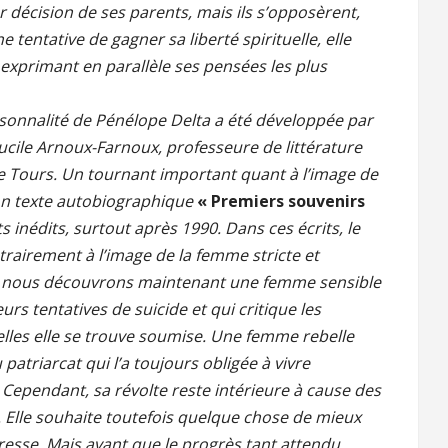
r décision de ses parents, mais ils s’opposèrent,
 tentative de gagner sa liberté spirituelle, elle
exprimant en parallèle ses pensées les plus
rsonnalité de Pénélope Delta a été développée par
ucile Arnoux-Farnoux, professeure de littérature
de Tours. Un tournant important quant à l’image de
 son texte autobiographique
« Premiers souvenirs
ts inédits, surtout après 1990. Dans ces écrits, le
trairement à l’image de la femme stricte et
e, nous découvrons maintenant une femme sensible
rs tentatives de suicide et qui critique les
lles elle se trouve soumise. Une femme rebelle
 patriarcat qui l’a toujours obligée à vivre
 Cependant, sa révolte reste intérieure à cause des
. Elle souhaite toutefois quelque chose de mieux
resse. Mais avant que le progrès tant attendu