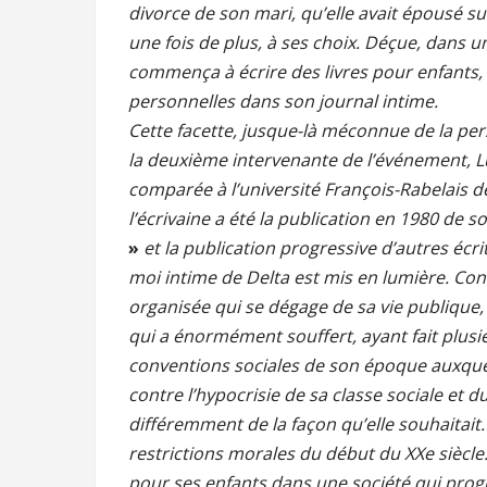
divorce de son mari, qu’elle avait épousé su
une fois de plus, à ses choix. Déçue, dans une
commença à écrire des livres pour enfants, 
personnelles dans son journal intime.
Cette facette, jusque-là méconnue de la pe
la deuxième intervenante de l’événement, L
comparée à l’université François-Rabelais 
l’écrivaine a été la publication en 1980 de
»
et la publication progressive d’autres écri
moi intime de Delta est mis en lumière. Con
organisée qui se dégage de sa vie publiqu
qui a énormément souffert, ayant fait plusieu
conventions sociales de son époque auxque
contre l’hypocrisie de sa classe sociale et du
différemment de la façon qu’elle souhaitait.
restrictions morales du début du XXe siècle
pour ses enfants dans une société qui prog