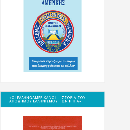
«ΟΙ ΕΛΛΗΝΟΑΜΕΡΙΚΑΝΟΊ – ΙΣΤΟΡΊΑ ΤΟΥ
ΑΠΌΔΗΜΟΥ ΕΛΛΗΝΙΣΜΟΎ ΤΩΝ Η.Π.Α»