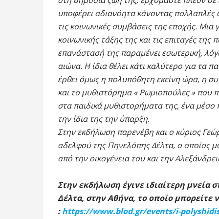
στη δημόσια ζωή της, ερχόμαστε πλέον σε 
υποφέρει αδιανόητα κάνοντας πολλαπλές 
τις κοινωνικές συμβάσεις της εποχής. Μια 
κοινωνικής τάξης της και τις επιταγές της
επανάστασή της παραμένει εσωτερική, λόγ
αιώνα. Η ίδια θέλει κάτι καλύτερο για τα π
έρθει όμως η πολυπόθητη εκείνη ώρα, η συ
και το μυθιστόρημα « Ρωμιοπούλες » που π
στα παιδικά μυθιστορήματα της, ένα μέσο 
την ίδια της την ύπαρξη.
Στην εκδήλωση παρενέβη και ο κύριος Γεώ
αδελφού της Πηνελόπης Δέλτα, ο οποίος μο
από την οικογένεια του και την Αλεξάνδρει
Στην εκδήλωση έγινε ιδιαίτερη μνεία 
Δέλτα, στην Αθήνα, το οποίο μπορείτε
:
https://www.blod.gr/events/i-polyshidis