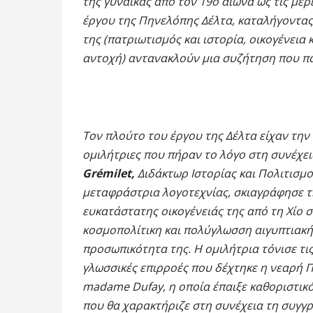
της γυναίκας από τον 19ο αιώνα ως τις μέρ
έργου της Πηνελόπης Δέλτα, καταλήγοντας
της (πατριωτισμός και ιστορία, οικογένεια 
αντοχή) αντανακλούν μια συζήτηση που πα
Τον πλούτο του έργου της Δέλτα είχαν την
ομιλήτριες που πήραν το λόγο στη συνέχει
Grémilet,
Διδάκτωρ Ιστορίας και Πολιτισμ
μεταφράστρια λογοτεχνίας, σκιαγράφησε την
ευκατάστατης οικογένειάς της από τη Χίο σ
κοσμοπολίτικη και πολύγλωσση αιγυπτιακή
προσωπικότητα της. Η ομιλήτρια τόνισε τις
γλωσσικές επιρροές που δέχτηκε η νεαρή Π
madame Dufay, η οποία έπαιξε καθοριστικ
που θα χαρακτήριζε στη συνέχεια τη συγγρ