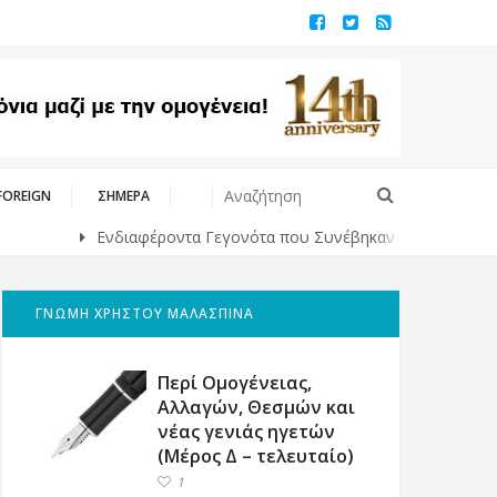
FOREIGN
ΣΗΜΕΡΑ
Ενδιαφέροντα Γεγονότα που Συνέβηκαν Κάποτε στο Παρελθόν
ΓΝΩΜΗ ΧΡΗΣΤΟΥ ΜΑΛΑΣΠΙΝΑ
Περί Ομογένειας,
Αλλαγών, Θεσμών και
νέας γενιάς ηγετών
(Μέρος Δ – τελευταίο)
1