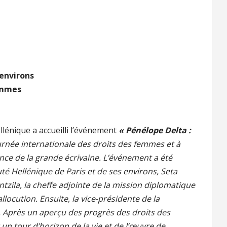
environs
emmes
lénique a accueilli l’événement
« Pénélope Delta :
urnée internationale des droits des femmes et à
ance de la grande écrivaine. L’événement a été
é Hellénique de Paris et de ses environs, Seta
zila, la cheffe adjointe de la mission diplomatique
ocution. Ensuite, la vice-présidente de la
. Après un aperçu des progrès des droits des
t un tour d’horizon de la vie et de l’œuvre de