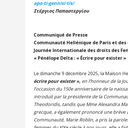
apo-ti-gennisi-tis/
Στέργιος Παπαστεργίου
Communiqué de Presse
Communauté Hellénique de Paris et des 
Journée Internationale des droits des F
« Pénélope Delta : « Écrire pour exister »
Le dimanche 9 décembre 2025, la Maison Hel
écrire pour exister »,
en l’honneur de la Jo
l’occasion du 150e anniversaire de la naiss
introduit par la présidente de la Communaut
Theodoridis, tandis que Mme Alexandra Mant
grecque, a également prononcé une brève all
Communauté, Marie Roblin, a pris la parole
femmes du XIXe siècle à nos jours, elle a fai