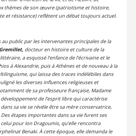
ux thèmes de son œuvre (patriotisme et histoire,
tte et résistance) reflètent un débat toujours actuel.
 au public par les intervenantes principales de la
Gremillet,
docteur en histoire et culture de la
téraire, a esquissé l’enfance de l’écrivaine et le
hios à Alexandrie, puis à Athènes et de nouveau à la
tilinguisme, qui laissa des traces indélébiles dans
uligné les diverses influences religieuses et
, notamment de sa professeure française, Madame
 développement de l’esprit libre qui caractérise
e dans sa vie se révèle être sa mère conservatrice,
. Des étapes importantes dans sa vie furent ses
 celui pour Ion Dragoumis, qu’elle rencontra
orphelinat Benaki. À cette époque, elle demanda le