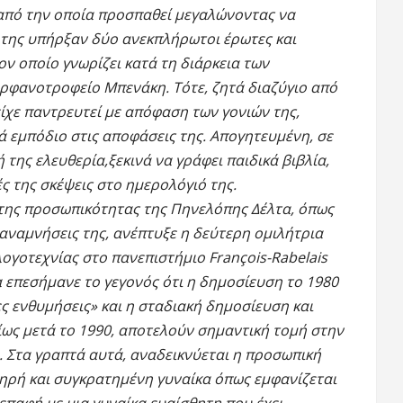
 από την οποία προσπαθεί μεγαλώνοντας να
 της υπήρξαν δύο ανεκπλήρωτοι έρωτες και
τον οποίο γνωρίζει κατά τη διάρκεια των
ρφανοτροφείο Μπενάκη. Τότε, ζητά διαζύγιο από
είχε παντρευτεί με απόφαση των γονιών της,
ά εμπόδιο στις αποφάσεις της. Απογητευμένη, σε
 της ελευθερία,ξεκινά να γράφει παιδικά βιβλία,
 της σκέψεις στο ημερολόγιό της.
της προσωπικότητας της Πηνελόπης Δέλτα, όπως
 αναμνήσεις της, ανέπτυξε η δεύτερη ομιλήτρια
λογοτεχνίας στο πανεπιστήμιο François-Rabelais
α επεσήμανε το γεγονός ότι η δημοσίευση το 1980
ς ενθυμήσεις» και η σταδιακή δημοσίευση και
ίως μετά το 1990, αποτελούν σημαντική τομή στην
α. Στα γραπτά αυτά, αναδεικνύεται η προσωπική
τηρή και συγκρατημένη γυναίκα όπως εμφανίζεται