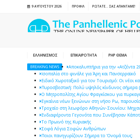
9 ΑΥΓΟΎΣΤΟΥ 2026
ΠΡΟΦΙΛ
ΡΩΤΑΤΕ… ΣΑΣ ΑΠΑΝΤΑΜΕ!
ΕΛΛΗΝΙΣΜΟΣ
ΕΠΙΚΑΙΡΟΤΗΤΑ
PHP ΘΕΜΑ
Αποκαλυπτήρια για την «Ατζέντα 2
BREAKING NEWS
Ισοπαλία στο φινάλε για Άρη και Πανσερραϊκό
Ειδικό Χωροταξικό για τον Τουρισμό: Οι νέοι κ
Πυροσβεστική: Πολύ υψηλός κίνδυνος σήμερα (9/
Ο Μητροπολίτης Αγίου Φραγκίσκου για πυρκαγιέ
Εγκαίνια νέων ξενώνων στη νήσο Ρω, παρουσί
Τροχαίο στη λεωφόρο Αθηνών-Σουνίου: Μηχανή 
Ενδιαφέροντα Γεγονότα που Συνέβησαν Κάποτ
Το Πρωινό της Κυριακής
Σοφά Λόγια Σοφών Ανθρώπων
Ποιοι πανηγυρίζουν Σήμερα το ‘Ονομά τους;