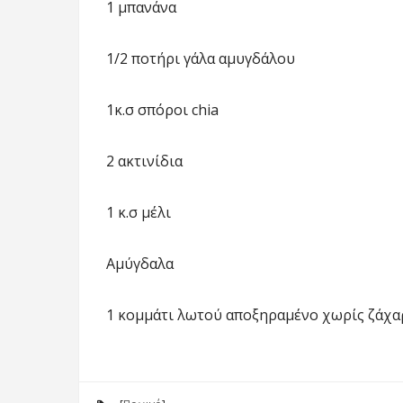
1 μπανάνα
1/2 ποτήρι γάλα αμυγδάλου
1κ.σ σπόροι chia
2 ακτινίδια
1 κ.σ μέλι
Αμύγδαλα
1 κομμάτι λωτού αποξηραμένο χωρίς ζάχα