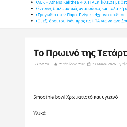
ΑΕΚ – Athens Kallithea 4-0. Η ΑΕΚ έκλεισε με θε
έντονες διπλωματικές αντιδράσεις και πολιτική
Τραγωδία στην Πάρο: Πνίγηκε 4χρονο παιδί σε 
Οι έξι όροι του Ιράν προς τις ΗΠΑ για να ανοί
Το Πρωινό της Τετάρ
ΣΗΜΕΡΑ
Panhellenic Post
13 Μαΐου 2026, 3 μήν
Smoothie bowl Χρωματιστό και υγιεινό
Υλικά: