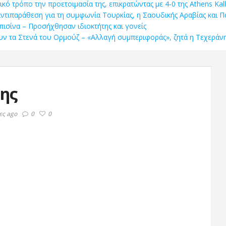
τικό τρόπο την προετοιμασία της, επικρατώντας με 4-0 της Athens Kall
 αντιπαράθεση για τη συμφωνία Τουρκίας, η Σαουδικής Αραβίας και Π
πισίνα – Προσήχθησαν ιδιοκτήτης και γονείς
ξουν τα Στενά του Ορμούζ – «Αλλαγή συμπεριφοράς», ζητά η Τεχεράν
της
ες ago
0
0