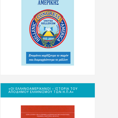
«ΟΙ ΕΛΛΗΝΟΑΜΕΡΙΚΑΝΟΊ – ΙΣΤΟΡΊΑ ΤΟΥ
ΑΠΌΔΗΜΟΥ ΕΛΛΗΝΙΣΜΟΎ ΤΩΝ Η.Π.Α»