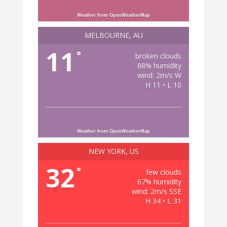
Weather from OpenWeatherMap
MELBOURNE, AU
11
°
broken clouds
88% humidity
wind: 2m/s W
H 11 • L 10
Weather from OpenWeatherMap
NEW YORK, US
32
°
few clouds
67% humidity
wind: 2m/s SSE
H 34 • L 31