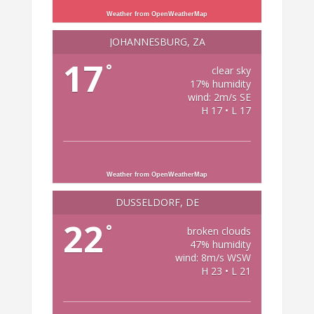
Weather from OpenWeatherMap
JOHANNESBURG, ZA
17
°
clear sky
17% humidity
wind: 2m/s SE
H 17 • L 17
Weather from OpenWeatherMap
DÜSSELDORF, DE
22
°
broken clouds
47% humidity
wind: 8m/s WSW
H 23 • L 21