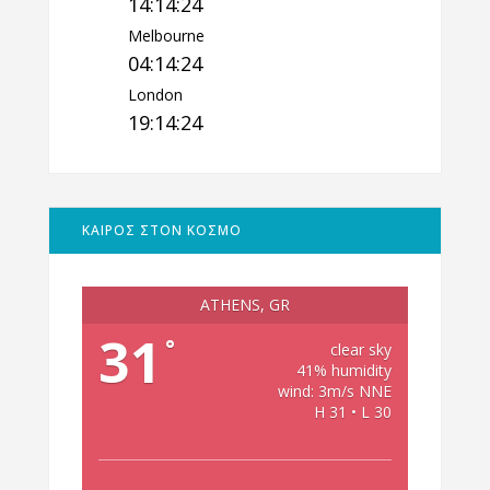
14:14:25
Melbourne
04:14:25
London
19:14:25
ΚΑΙΡΟΣ ΣΤΟΝ ΚΟΣΜΟ
ATHENS, GR
31
°
clear sky
41% humidity
wind: 3m/s NNE
H 31 • L 30