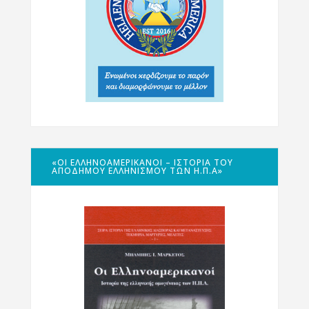
«ΟΙ ΕΛΛΗΝΟΑΜΕΡΙΚΑΝΟΊ – ΙΣΤΟΡΊΑ ΤΟΥ
ΑΠΌΔΗΜΟΥ ΕΛΛΗΝΙΣΜΟΎ ΤΩΝ Η.Π.Α»