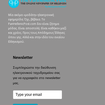
Μία ακόμα «μοδάτη» ηλεκτρονική
εφημερίδα; Όχι, βέβαια. To
PanHellenicPost.com δεν είναι ζήτημα
μόδας. Είναι αποστολή. Είναι καθήκον μαζί
και χρέος. Προς τους Απόδημους Έλληνες
όπου γης. Αλλά και στην ιδέα του ενιαίου
Ελληνισμού.
Newsletter
Συμπληρώστε την διεύθυνση
ηλεκτρονικού ταχυδρομείου σας
για να εγγραφείτε στο newsletter
μας.