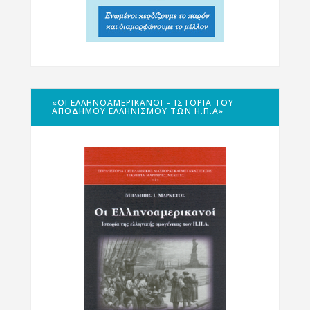
«ΟΙ ΕΛΛΗΝΟΑΜΕΡΙΚΑΝΟΊ – ΙΣΤΟΡΊΑ ΤΟΥ
ΑΠΌΔΗΜΟΥ ΕΛΛΗΝΙΣΜΟΎ ΤΩΝ Η.Π.Α»