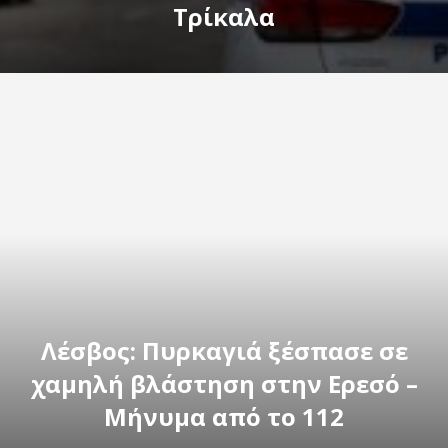
Τρίκαλα
Λέσβος: Πυρκαγιά ξέσπασε σε
χαμηλή βλάστηση στην Ερεσό –
Μήνυμα από το 112