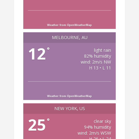
Weather from OpenWeatherMap
MELBOURNE, AU
12
°
light rain
82% humidity
wind: 2m/s NW
H 13 • L 11
Weather from OpenWeatherMap
NEW YORK, US
25
°
clear sky
94% humidity
wind: 2m/s WSW
H 26 • L 24