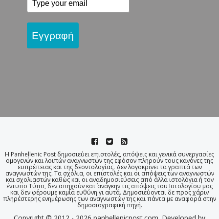
Εγγραφή
Η Panhellenic Post δημοσιεύει επιστολές, απόψεις και γενικά συνεργασίες
ομογενών και λοιπών αναγνωστών της εφόσον πληρούν τους κανόνες της
ευπρέπειας και της δεοντολογίας. Δεν λογοκρίνει τα γραπτά των
αναγνωστών της. Τα σχόλια, οι επιστολές και οι απόψεις των αναγνωστών
και σχολιαστών καθώς και οι αναδημοσιεύσεις από άλλα ιστολόγια ή τον
έντυπο Τύπο, δεν απηχούν κατ΄ ανάγκην τις απόψεις του Ιστολογίου μας
και δεν φέρουμε καμία ευθύνη γι αυτά. Δημοσιεύονται δε προς χάριν
πληρέστερης ενημέρωσης των αναγνωστών της και πάντα με αναφορά στην
δημοσιογραφική πηγή.
Copyright © 2012 - 2026 panhellenicpost.com. Developed by