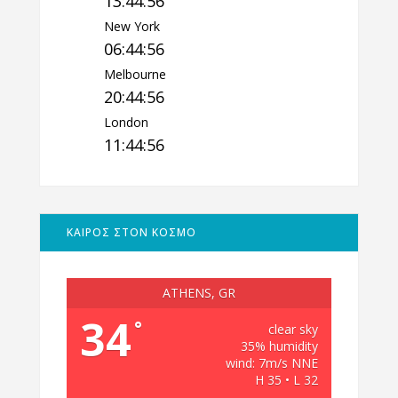
13:44:57
New York
06:44:57
Melbourne
20:44:57
London
11:44:57
ΚΑΙΡΟΣ ΣΤΟΝ ΚΟΣΜΟ
ATHENS, GR
34
°
clear sky
35% humidity
wind: 7m/s NNE
H 35 • L 32