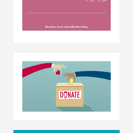
Weather from OpenWeatherMap