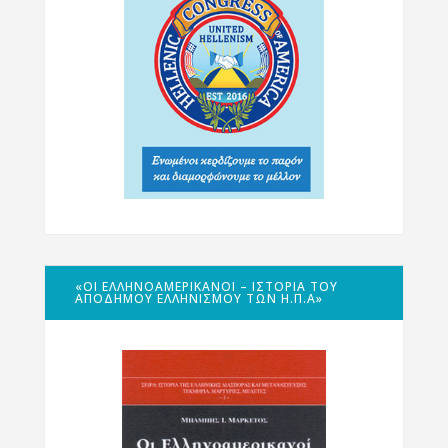
«ΟΙ ΕΛΛΗΝΟΑΜΕΡΙΚΑΝΟΊ – ΙΣΤΟΡΊΑ ΤΟΥ
ΑΠΌΔΗΜΟΥ ΕΛΛΗΝΙΣΜΟΎ ΤΩΝ Η.Π.Α»