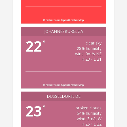
Weather from OpenWeatherMap
JOHANNESBURG, ZA
22
°
clear sky
28% humidity
wind: 0m/s NE
H 23 • L 21
Weather from OpenWeatherMap
DÜSSELDORF, DE
23
°
broken clouds
54% humidity
wind: 5m/s W
H 25 • L 22