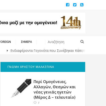
FOREIGN
ΣΗΜΕΡΑ
νδιαφέροντα Γεγονότα που Συνέβηκαν Κάποτε στο Παρελθόν
ΓΝΩΜΗ ΧΡΗΣΤΟΥ ΜΑΛΑΣΠΙΝΑ
Περί Ομογένειας,
Αλλαγών, Θεσμών και
νέας γενιάς ηγετών
(Μέρος Δ – τελευταίο)
1