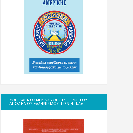
«ΟΙ ΕΛΛΗΝΟΑΜΕΡΙΚΑΝΟΊ – ΙΣΤΟΡΊΑ ΤΟΥ
ΑΠΌΔΗΜΟΥ ΕΛΛΗΝΙΣΜΟΎ ΤΩΝ Η.Π.Α»