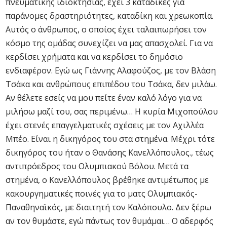
πνευματικής ιδιοκτησίας, έχει 3 καταδίκες για
παράνομες δραστηριότητες, καταδίκη και χρεωκοπία.
Αυτός ο άνθρωπος, ο οποίος έχει ταλαιπωρήσει τον
κόσμο της ομάδας συνεχίζει να μας απασχολεί. Για να
κερδίσει χρήματα και να κερδίσει το δημόσιο
ενδιαφέρον. Εγώ ως Γιάννης Αλαφούζος, με τον Βλάση
Τσάκα και ανθρώπους επιπέδου του Τσάκα, δεν μιλάω.
Αν θέλετε εσείς να μου πείτε έναν καλό λόγο για να
μιλήσω μαζί του, σας περιμένω… Η κυρία Μιχοπούλου
έχει στενές επαγγελματικές σχέσεις με τον Αχιλλέα
Μπέο. Είναι η δικηγόρος του στα στημένα. Μέχρι τότε
δικηγόρος του ήταν ο Θανάσης Κανελλόπουλος., τέως
αντιπρόεδρος του Ολυμπιακού Βόλου. Μετά τα
στημένα, ο Κανελλόπουλος βρέθηκε αντιμέτωπος με
κακουργηματικές ποινές για το ματς Ολυμπιακός-
Παναθηναϊκός, με διαιτητή τον Καλόπουλο. Δεν ξέρω
αν τον θυμάστε, εγώ πάντως τον θυμάμαι… Ο αδερφός