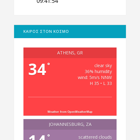
09:41:55
ΚΑΙΡΟΣ ΣΤΟΝ ΚΟΣΜΟ
ATHENS, GR
34
°
clear sky
36% humidity
wind: 5m/s NNW
H 35 • L 33
Weather from OpenWeatherMap
JOHANNESBURG, ZA
°
scattered clouds