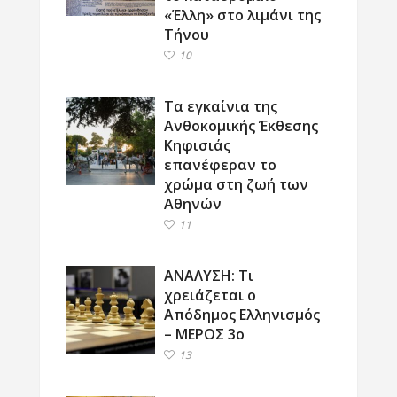
«Έλλη» στο λιμάνι της
Τήνου
10
Τα εγκαίνια της
Ανθοκομικής Έκθεσης
Κηφισιάς
επανέφεραν το
χρώμα στη ζωή των
Αθηνών
11
ΑΝΑΛΥΣΗ: Τι
χρειάζεται ο
Απόδημος Ελληνισμός
– ΜΕΡΟΣ 3ο
13