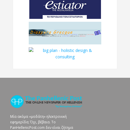
Μία ακόμα «μοδάτη» ηλεκτρονική
εφημερίδα; Όχι, βέβαια. To
PanHellenicPost.com δεν είναι ζήτημα