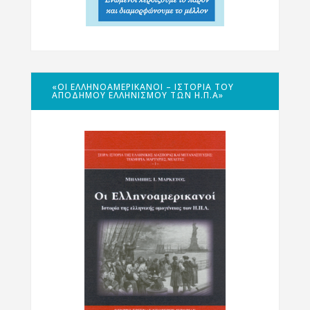
«ΟΙ ΕΛΛΗΝΟΑΜΕΡΙΚΑΝΟΊ – ΙΣΤΟΡΊΑ ΤΟΥ
ΑΠΌΔΗΜΟΥ ΕΛΛΗΝΙΣΜΟΎ ΤΩΝ Η.Π.Α»