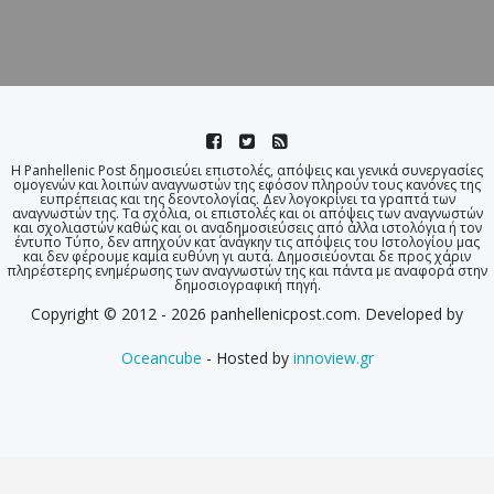
Η Panhellenic Post δημοσιεύει επιστολές, απόψεις και γενικά συνεργασίες
ομογενών και λοιπών αναγνωστών της εφόσον πληρούν τους κανόνες της
ευπρέπειας και της δεοντολογίας. Δεν λογοκρίνει τα γραπτά των
αναγνωστών της. Τα σχόλια, οι επιστολές και οι απόψεις των αναγνωστών
και σχολιαστών καθώς και οι αναδημοσιεύσεις από άλλα ιστολόγια ή τον
έντυπο Τύπο, δεν απηχούν κατ΄ ανάγκην τις απόψεις του Ιστολογίου μας
και δεν φέρουμε καμία ευθύνη γι αυτά. Δημοσιεύονται δε προς χάριν
πληρέστερης ενημέρωσης των αναγνωστών της και πάντα με αναφορά στην
δημοσιογραφική πηγή.
Copyright © 2012 - 2026 panhellenicpost.com. Developed by
Oceancube
- Hosted by
innoview.gr