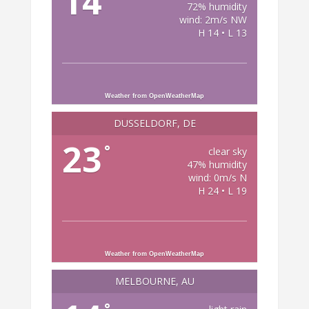
14
72% humidity
wind: 2m/s NW
H 14 • L 13
Weather from OpenWeatherMap
DÜSSELDORF, DE
23
°
clear sky
47% humidity
wind: 0m/s N
H 24 • L 19
Weather from OpenWeatherMap
MELBOURNE, AU
°