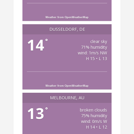
Weather from OpenWeatherMap
DÜSSELDORF, DE
14
°
clear sky
71% humidity
wind: 1m/s NW
H 15 • L 13
Weather from OpenWeatherMap
MELBOURNE, AU
13
°
broken clouds
75% humidity
wind: 0m/s W
H 14 • L 12