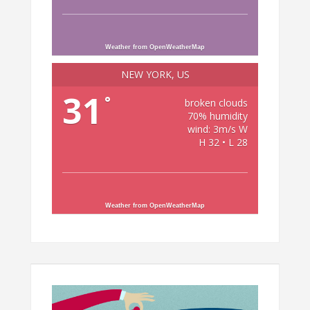
Weather from OpenWeatherMap
NEW YORK, US
31
°
broken clouds
70% humidity
wind: 3m/s W
H 32 • L 28
Weather from OpenWeatherMap