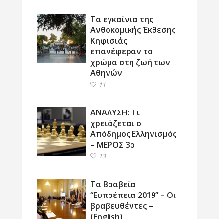
Τα εγκαίνια της
Ανθοκομικής Έκθεσης
Κηφισιάς
επανέφεραν το
χρώμα στη ζωή των
Αθηνών
11
ΑΝΑΛΥΣΗ: Τι
χρειάζεται ο
Απόδημος Ελληνισμός
– ΜΕΡΟΣ 3ο
13
Τα Βραβεία
“Ευπρέπεια 2019” – Οι
βραβευθέντες –
(English)