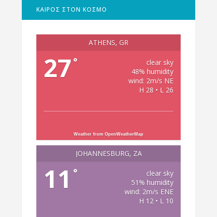
ΚΑΙΡΟΣ ΣΤΟΝ ΚΟΣΜΟ
ATHENS, GR
27
°
clear sky
48% humidity
wind: 2m/s NE
H 28 • L 26
Weather from OpenWeatherMap
JOHANNESBURG, ZA
11
°
clear sky
51% humidity
wind: 2m/s ENE
H 12 • L 10