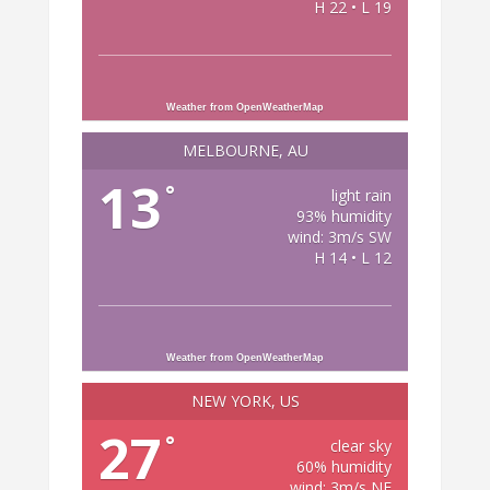
H 22 • L 19
Weather from OpenWeatherMap
MELBOURNE, AU
13
°
light rain
93% humidity
wind: 3m/s SW
H 14 • L 12
Weather from OpenWeatherMap
NEW YORK, US
27
°
clear sky
60% humidity
wind: 3m/s NE