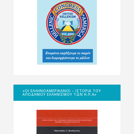
«ΟΙ ΕΛΛΗΝΟΑΜΕΡΙΚΑΝΟΊ – ΙΣΤΟΡΊΑ ΤΟΥ
ΑΠΌΔΗΜΟΥ ΕΛΛΗΝΙΣΜΟΎ ΤΩΝ Η.Π.Α»