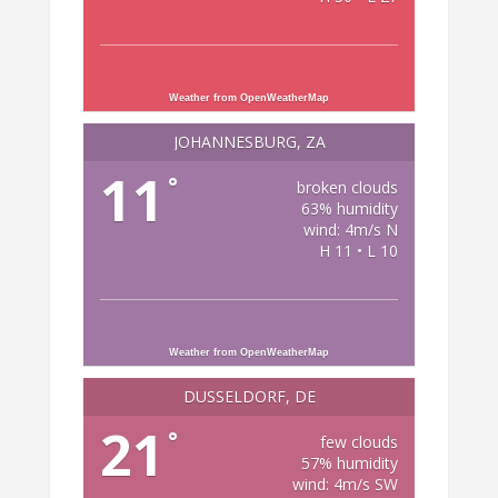
Weather from OpenWeatherMap
JOHANNESBURG, ZA
11
°
broken clouds
63% humidity
wind: 4m/s N
H 11 • L 10
Weather from OpenWeatherMap
DÜSSELDORF, DE
21
°
few clouds
57% humidity
wind: 4m/s SW