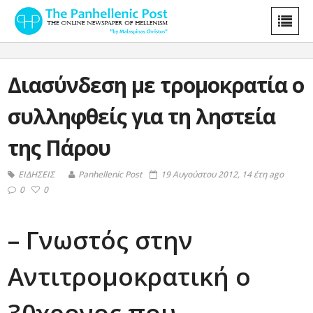
Διασύνδεση με τρομοκρατία ο
συλληφθείς για τη ληστεία
της Πάρου
ΕΙΔΗΣΕΙΣ
Panhellenic Post
19 Αυγούστου 2012, 14 έτη ago
0
0
– Γνωστός στην
Αντιτρομοκρατική ο
30χρονος που