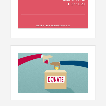
H 27 • L 23
Weather from OpenWeatherMap