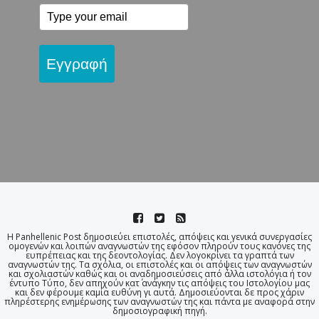
Εγγραφή
Η Panhellenic Post δημοσιεύει επιστολές, απόψεις και γενικά συνεργασίες
ομογενών και λοιπών αναγνωστών της εφόσον πληρούν τους κανόνες της
ευπρέπειας και της δεοντολογίας. Δεν λογοκρίνει τα γραπτά των
αναγνωστών της. Τα σχόλια, οι επιστολές και οι απόψεις των αναγνωστών
και σχολιαστών καθώς και οι αναδημοσιεύσεις από άλλα ιστολόγια ή τον
έντυπο Τύπο, δεν απηχούν κατ΄ ανάγκην τις απόψεις του Ιστολογίου μας
και δεν φέρουμε καμία ευθύνη γι αυτά. Δημοσιεύονται δε προς χάριν
πληρέστερης ενημέρωσης των αναγνωστών της και πάντα με αναφορά στην
δημοσιογραφική πηγή.