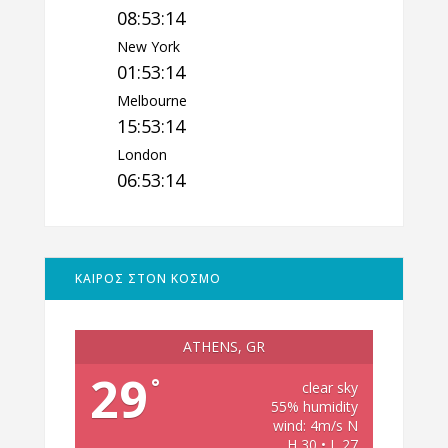
08:53:15
New York
01:53:15
Melbourne
15:53:15
London
06:53:15
ΚΑΙΡΟΣ ΣΤΟΝ ΚΟΣΜΟ
ATHENS, GR
29
°
clear sky
55% humidity
wind: 4m/s N
H 30 • L 27