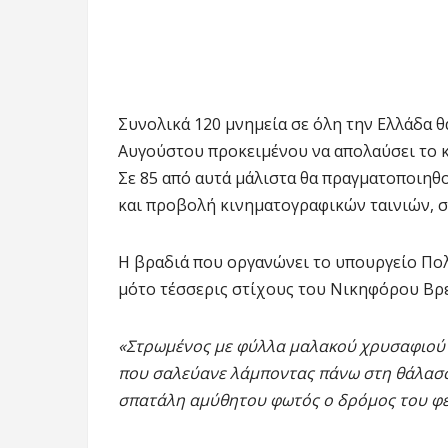
Συνολικά 120 μνημεία σε όλη την Ελλάδα θ
Αυγούστου προκειμένου να απολαύσει το κ
Σε 85 από αυτά μάλιστα θα πραγματοποιηθο
και προβολή κινηματογραφικών ταινιών, σ
Η βραδιά που οργανώνει το υπουργείο Πολ
μότο τέσσερις στίχους του Νικηφόρου Βρ
«Στρωμένος με φύλλα μαλακού χρυσαφιού
που σαλεύανε λάμποντας πάνω στη θάλασ
σπατάλη αμύθητου φωτός ο δρόμος του φε