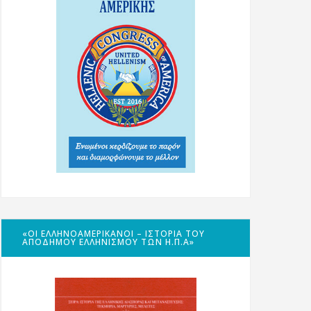
«ΟΙ ΕΛΛΗΝΟΑΜΕΡΙΚΑΝΟΊ – ΙΣΤΟΡΊΑ ΤΟΥ
ΑΠΌΔΗΜΟΥ ΕΛΛΗΝΙΣΜΟΎ ΤΩΝ Η.Π.Α»