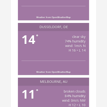
Weather from OpenWeatherMap
DÜSSELDORF, DE
14
°
clear sky
74% humidity
wind: 1m/s N
H 16 • L 14
Weather from OpenWeatherMap
MELBOURNE, AU
11
°
broken clouds
84% humidity
wind: 0m/s NW
H 12 • L 10