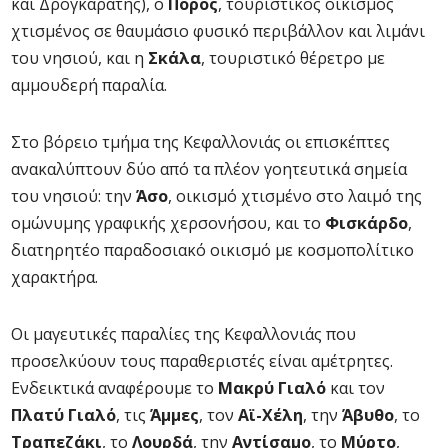
και Δρογκαράτης), ο
Πόρος
, τουριστικός οικισμός
χτισμένος σε θαυμάσιο φυσικό περιβάλλον και λιμάνι
του νησιού, και η
Σκάλα
, τουριστικό θέρετρο με
αμμουδερή παραλία.
Στο βόρειο τμήμα της Κεφαλλονιάς οι επισκέπτες
ανακαλύπτουν δύο από τα πλέον γοητευτικά σημεία
του νησιού: την
Άσο
, οικισμό χτισμένο στο λαιμό της
ομώνυμης γραφικής χερσονήσου, και το
Φισκάρδο
,
διατηρητέο παραδοσιακό οικισμό με κοσμοπολίτικο
χαρακτήρα.
Οι μαγευτικές παραλίες της Κεφαλλονιάς που
προσελκύουν τους παραθεριστές είναι αμέτρητες.
Ενδεικτικά αναφέρουμε το
Μακρύ Γιαλό
και τον
Πλατύ Γιαλό
, τις
Άμμες
, τον
Αϊ-Χέλη
, την
Άβυθο
, το
Τραπεζάκι
, το
Λουρδά
, την
Αντίσαμο
, το
Μύρτο
,