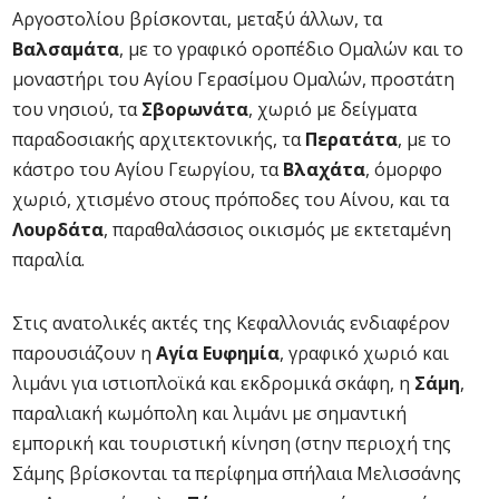
Αργοστολίου βρίσκονται, μεταξύ άλλων, τα
Βαλσαμάτα
, με το γραφικό οροπέδιο Ομαλών και το
μοναστήρι του Αγίου Γερασίμου Ομαλών, προστάτη
του νησιού, τα
Σβορωνάτα
, χωριό με δείγματα
παραδοσιακής αρχιτεκτονικής, τα
Περατάτα
, με το
κάστρο του Αγίου Γεωργίου, τα
Βλαχάτα
, όμορφο
χωριό, χτισμένο στους πρόποδες του Αίνου, και τα
Λουρδάτα
, παραθαλάσσιος οικισμός με εκτεταμένη
παραλία.
Στις ανατολικές ακτές της Κεφαλλονιάς ενδιαφέρον
παρουσιάζουν η
Αγία Ευφημία
, γραφικό χωριό και
λιμάνι για ιστιοπλοϊκά και εκδρομικά σκάφη, η
Σάμη
,
παραλιακή κωμόπολη και λιμάνι με σημαντική
εμπορική και τουριστική κίνηση (στην περιοχή της
Σάμης βρίσκονται τα περίφημα σπήλαια Μελισσάνης