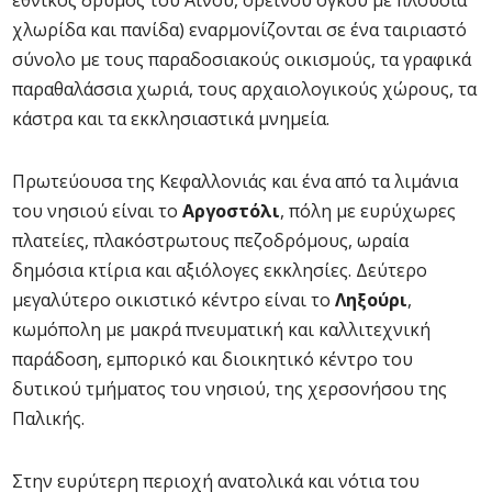
εθνικός δρυμός του Αίνου, ορεινού όγκου με πλούσια
χλωρίδα και πανίδα) εναρμονίζονται σε ένα ταιριαστό
σύνολο με τους παραδοσιακούς οικισμούς, τα γραφικά
παραθαλάσσια χωριά, τους αρχαιολογικούς χώρους, τα
κάστρα και τα εκκλησιαστικά μνημεία.
Πρωτεύουσα της Κεφαλλονιάς και ένα από τα λιμάνια
του νησιού είναι το
Αργο
στόλι
, πόλη με ευρύχωρες
πλατείες, πλακόστρωτους πεζοδρόμους, ωραία
δημόσια κτίρια και αξιόλογες εκκλησίες. Δεύτερο
μεγαλύτερο οικιστικό κέντρο είναι το
Ληξούρι
,
κωμόπολη με μακρά πνευματική και καλλιτεχνική
παράδοση, εμπορικό και διοικητικό κέντρο του
δυτικού τμήματος του νησιού, της χερσονήσου της
Παλικής.
Στην ευρύτερη περιοχή ανατολικά και νότια του