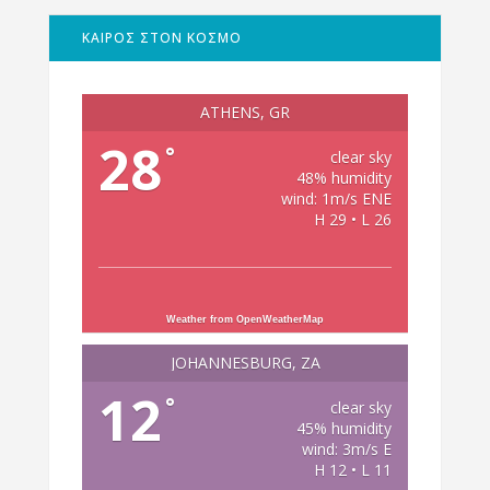
ΚΑΙΡΟΣ ΣΤΟΝ ΚΟΣΜΟ
ATHENS, GR
28
°
clear sky
48% humidity
wind: 1m/s ENE
H 29 • L 26
Weather from OpenWeatherMap
JOHANNESBURG, ZA
12
°
clear sky
45% humidity
wind: 3m/s E
H 12 • L 11