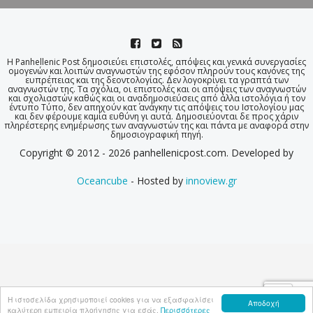
Η Panhellenic Post δημοσιεύει επιστολές, απόψεις και γενικά συνεργασίες
ομογενών και λοιπών αναγνωστών της εφόσον πληρούν τους κανόνες της
ευπρέπειας και της δεοντολογίας. Δεν λογοκρίνει τα γραπτά των
αναγνωστών της. Τα σχόλια, οι επιστολές και οι απόψεις των αναγνωστών
και σχολιαστών καθώς και οι αναδημοσιεύσεις από άλλα ιστολόγια ή τον
έντυπο Τύπο, δεν απηχούν κατ΄ ανάγκην τις απόψεις του Ιστολογίου μας
και δεν φέρουμε καμία ευθύνη γι αυτά. Δημοσιεύονται δε προς χάριν
πληρέστερης ενημέρωσης των αναγνωστών της και πάντα με αναφορά στην
δημοσιογραφική πηγή.
Copyright © 2012 - 2026 panhellenicpost.com. Developed by
Oceancube
- Hosted by
innoview.gr
Η ιστοσελίδα χρησιμοποιεί cookies για να εξασφαλίσει
Αποδοχή
καλύτερη εμπειρία πλοήγησης για εσάς.
Περισσότερες