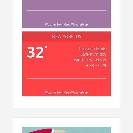
Weather from OpenWeatherMap
NEW YORK, US
32
°
broken clouds
66% humidity
wind: 1m/s NNW
H 33 • L 29
Weather from OpenWeatherMap