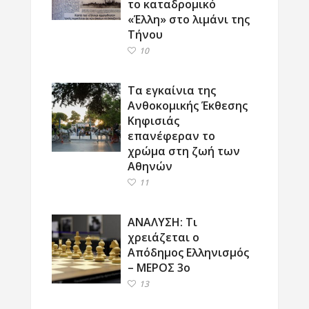
το καταδρομικό
«Έλλη» στο λιμάνι της
Τήνου
10
Τα εγκαίνια της
Ανθοκομικής Έκθεσης
Κηφισιάς
επανέφεραν το
χρώμα στη ζωή των
Αθηνών
11
ΑΝΑΛΥΣΗ: Τι
χρειάζεται ο
Απόδημος Ελληνισμός
– ΜΕΡΟΣ 3ο
13