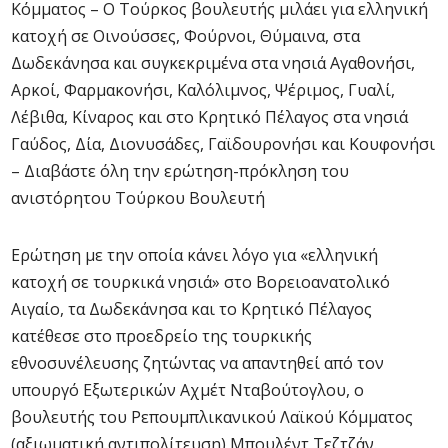
Κόμματος – Ο Τούρκος βουλευτής μιλάει για ελληνική
κατοχή σε Οινούσσες, Φούρνοι, Θύμαινα, στα
Δωδεκάνησα και συγκεκριμένα στα νησιά Αγαθονήσι,
Αρκοί, Φαρμακονήσι, Καλόλιμνος, Ψέριμος, Γυαλί,
Λέβιθα, Κίναρος και στο Κρητικό Πέλαγος στα νησιά
Γαύδος, Δία, Διονυσάδες, Γαϊδουρονήσι και Κουφονήσι
– Διαβάστε όλη την ερώτηση-πρόκληση του
ανιστόρητου Τούρκου Βουλευτή
Ερώτηση με την οποία κάνει λόγο για «ελληνική
κατοχή σε τουρκικά νησιά» στο Βορειοανατολικό
Αιγαίο, τα Δωδεκάνησα και το Κρητικό Πέλαγος
κατέθεσε στο προεδρείο της τουρκικής
εθνοσυνέλευσης ζητώντας να απαντηθεί από τον
υπουργό Εξωτερικών Αχμέτ Νταβούτογλου, ο
βουλευτής του Ρεπουμπλικανικού Λαϊκού Κόμματος
(αξιωματική αντιπολίτευση) Μπουλέντ Τεζτζάν.