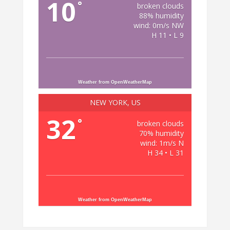
10
°
broken clouds
88% humidity
wind: 0m/s NW
H 11 • L 9
Weather from OpenWeatherMap
NEW YORK, US
32
°
broken clouds
70% humidity
wind: 1m/s N
H 34 • L 31
Weather from OpenWeatherMap