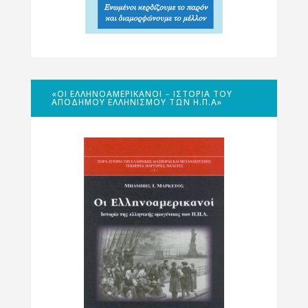
«ΟΙ ΕΛΛΗΝΟΑΜΕΡΙΚΑΝΟΊ – ΙΣΤΟΡΊΑ ΤΟΥ
ΑΠΌΔΗΜΟΥ ΕΛΛΗΝΙΣΜΟΎ ΤΩΝ Η.Π.Α»