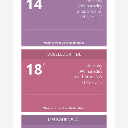
14
°
clear sky
20% humidity
wind: 2m/s SE
H 14 • L 14
Weather from OpenWeatherMap
DÜSSELDORF, DE
18
°
clear sky
59% humidity
wind: 4m/s NW
H 19 • L 17
Weather from OpenWeatherMap
MELBOURNE, AU