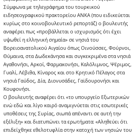
Σύμφωνα με τηλεγράφημα του τουρκικού
ειδησεογραφικού πρακτορείου ΑΝΚΑ (που ειδικεύεται
κυρίως στο κοινοβουλευτικό ρεπορτάζ) ο βουλευτής
αναφέρει πως «προβάλλεται ο ισχυρισμός ότι έχει
υψωθεί η ελληνική σημαία» σε νησιά του
Βορειοανατολικού Αιγαίου όπως Οινούσσες, Φούρνοι,
Θύμαινα, στα Δωδεκάνησα και συγκεκριμένα στα νησιά
Αγαθονήσι, Αρκοί, Φαρμακονήσι, Καλόλιμνος, Ψέριμος,
Γυαλί, Λέβιθα, Κίναρος και στο Κρητικό Πέλαγος στα
νησιά Γαύδος, Δία, Διονυσάδες, Γαϊδουρονήσι και
Κουφονήσι.
Ο βουλευτής αναφέρει ότι «το υπουργείο Εξωτερικών
ενώ εδώ και λίγο καιρό αναμιγνύεται στις εσωτερικές
υποθέσεις της Συρίας, σιωπά απέναντι σε αυτή την
εξέλιξη» και διατυπώνει τα ερωτήματα: «Αληθεύει ότι
επιδείχθηκε εθελοτυφλία στην κατοχή των νησιών του