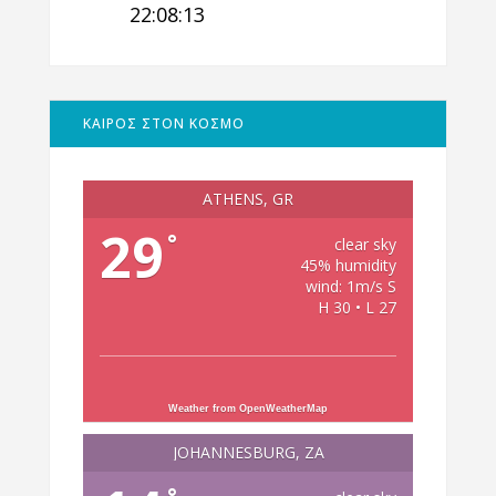
22:08:14
ΚΑΙΡΟΣ ΣΤΟΝ ΚΟΣΜΟ
ATHENS, GR
29
°
clear sky
45% humidity
wind: 1m/s S
H 30 • L 27
Weather from OpenWeatherMap
JOHANNESBURG, ZA