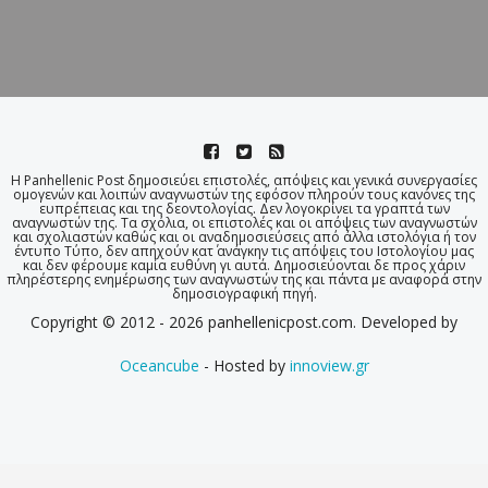
Η Panhellenic Post δημοσιεύει επιστολές, απόψεις και γενικά συνεργασίες
ομογενών και λοιπών αναγνωστών της εφόσον πληρούν τους κανόνες της
ευπρέπειας και της δεοντολογίας. Δεν λογοκρίνει τα γραπτά των
αναγνωστών της. Τα σχόλια, οι επιστολές και οι απόψεις των αναγνωστών
και σχολιαστών καθώς και οι αναδημοσιεύσεις από άλλα ιστολόγια ή τον
έντυπο Τύπο, δεν απηχούν κατ΄ ανάγκην τις απόψεις του Ιστολογίου μας
και δεν φέρουμε καμία ευθύνη γι αυτά. Δημοσιεύονται δε προς χάριν
πληρέστερης ενημέρωσης των αναγνωστών της και πάντα με αναφορά στην
δημοσιογραφική πηγή.
Copyright © 2012 - 2026 panhellenicpost.com. Developed by
Oceancube
- Hosted by
innoview.gr