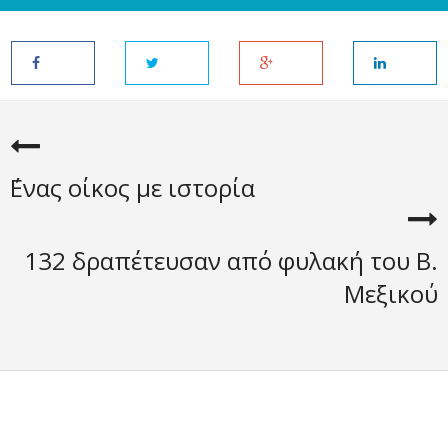
΄Ενας οίκος με ιστορία
132 δραπέτευσαν από φυλακή του Β.
Μεξικού