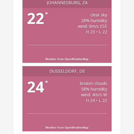
JOHANNESBURG, ZA
22
°
clear sky
28% humidity
wind: 0m/s ESE
H 23 • L 22
Weather from OpenWeatherMap
DÜSSELDORF, DE
24
°
broken clouds
58% humidity
wind: 4m/s W
H 24 • L 22
Weather from OpenWeatherMap