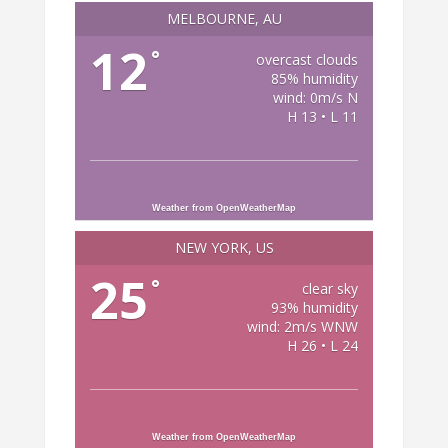
MELBOURNE, AU
12
°
overcast clouds
85% humidity
wind: 0m/s N
H 13 • L 11
Weather from OpenWeatherMap
NEW YORK, US
25
°
clear sky
93% humidity
wind: 2m/s WNW
H 26 • L 24
Weather from OpenWeatherMap