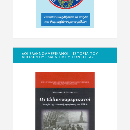
«ΟΙ ΕΛΛΗΝΟΑΜΕΡΙΚΑΝΟΊ – ΙΣΤΟΡΊΑ ΤΟΥ
ΑΠΌΔΗΜΟΥ ΕΛΛΗΝΙΣΜΟΎ ΤΩΝ Η.Π.Α»