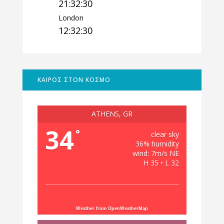
21:32:31
London
12:32:31
ΚΑΙΡΟΣ ΣΤΟΝ ΚΟΣΜΟ
ATHENS, GR
34
°
clear sky
36% humidity
wind: 7m/s NE
H 35 • L 32
Weather from OpenWeatherMap