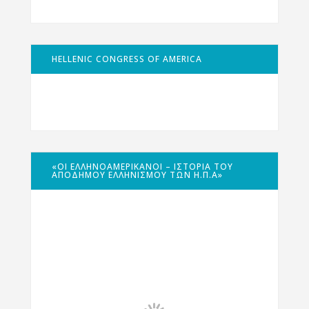
HELLENIC CONGRESS OF AMERICA
«ΟΙ ΕΛΛΗΝΟΑΜΕΡΙΚΑΝΟΊ – ΙΣΤΟΡΊΑ ΤΟΥ
ΑΠΌΔΗΜΟΥ ΕΛΛΗΝΙΣΜΟΎ ΤΩΝ Η.Π.Α»