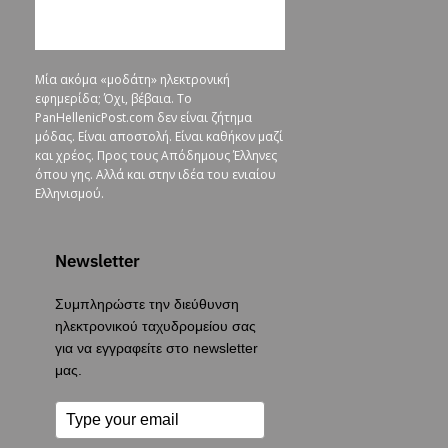
Μία ακόμα «μοδάτη» ηλεκτρονική
εφημερίδα; Όχι, βέβαια. To
PanHellenicPost.com δεν είναι ζήτημα
μόδας. Είναι αποστολή. Είναι καθήκον μαζί
και χρέος. Προς τους Απόδημους Έλληνες
όπου γης. Αλλά και στην ιδέα του ενιαίου
Ελληνισμού.
Newsletter
Συμπληρώστε την διεύθυνση
ηλεκτρονικού ταχυδρομείου σας
για να εγγραφείτε στο newsletter
μας.