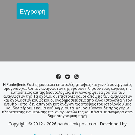
Εγγραφή
Η Panhellenic Post δημοσιεύει επιστολές, απόψεις και γενικά συνεργασίες
ομογενών και λοιπών αναγνωστών της εφόσον πληρούν τους κανόνες της
ευπρέπειας και της δεοντολογίας. Δεν λογοκρίνει τα γραπτά των
αναγνωστών της. Τα σχόλια, οι επιστολές και οι απόψεις των αναγνωστών
και σχολιαστών καθώς και οι αναδημοσιεύσεις από άλλα ιστολόγια ή τον
έντυπο Τύπο, δεν απηχούν κατ΄ ανάγκην τις απόψεις του Ιστολογίου μας
και δεν φέρουμε καμία ευθύνη γι αυτά. Δημοσιεύονται δε προς χάριν
πληρέστερης ενημέρωσης των αναγνωστών της και πάντα με αναφορά στην
δημοσιογραφική πηγή.
Copyright © 2012 - 2026 panhellenicpost.com. Developed by