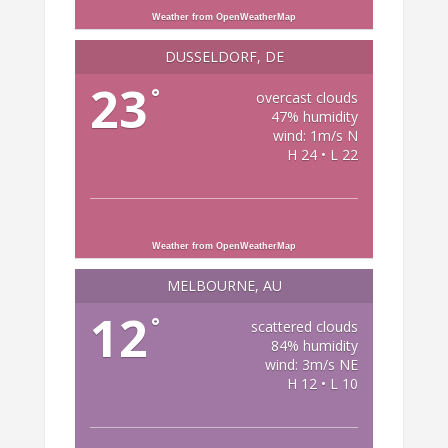
Weather from OpenWeatherMap
DÜSSELDORF, DE
23
°
overcast clouds
47% humidity
wind: 1m/s N
H 24 • L 22
Weather from OpenWeatherMap
MELBOURNE, AU
12
°
scattered clouds
84% humidity
wind: 3m/s NE
H 12 • L 10