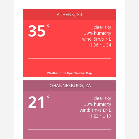
ATHENS, GR
35
°
clear sky
39% humidity
wind: 5m/s NE
H 36 • L 34
Weather from OpenWeatherMap
JOHANNESBURG, ZA
21
°
clear sky
30% humidity
wind: 1m/s ENE
H 22 • L 19