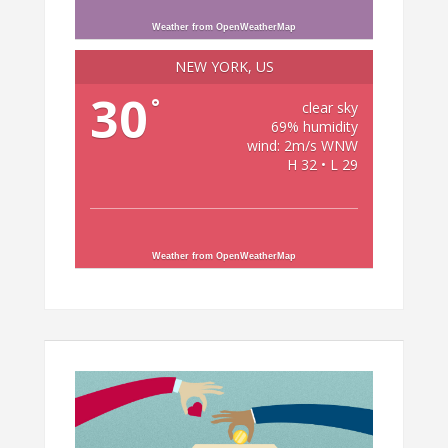
Weather from OpenWeatherMap
NEW YORK, US
30
°
clear sky
69% humidity
wind: 2m/s WNW
H 32 • L 29
Weather from OpenWeatherMap