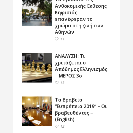
Ανθοκομικής Έκθεσης
Κηφισιάς
επανέφεραν το
χρώμα στη ζωή των
Αθηνών
11
ΑΝΑΛΥΣΗ: Τι
χρειάζεται ο
Απόδημος Ελληνισμός
– ΜΕΡΟΣ 3ο
13
Τα Βραβεία
“Ευπρέπεια 2019” – Οι
βραβευθέντες –
(English)
12