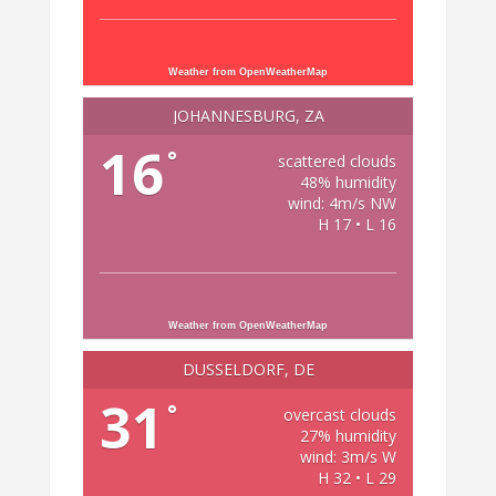
Weather from OpenWeatherMap
JOHANNESBURG, ZA
16
°
scattered clouds
48% humidity
wind: 4m/s NW
H 17 • L 16
Weather from OpenWeatherMap
DÜSSELDORF, DE
31
°
overcast clouds
27% humidity
wind: 3m/s W
H 32 • L 29