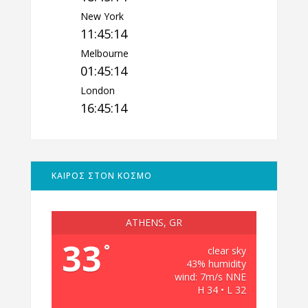
New York
11:45:14
Melbourne
01:45:14
London
16:45:14
ΚΑΙΡΟΣ ΣΤΟΝ ΚΟΣΜΟ
ATHENS, GR
33
°
clear sky
43% humidity
wind: 7m/s NNE
H 34 • L 32