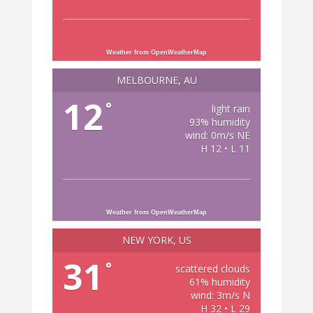
Weather from OpenWeatherMap
MELBOURNE, AU
12
°
light rain
93% humidity
wind: 0m/s NE
H 12 • L 11
Weather from OpenWeatherMap
NEW YORK, US
31
°
scattered clouds
61% humidity
wind: 3m/s N
H 32 • L 29