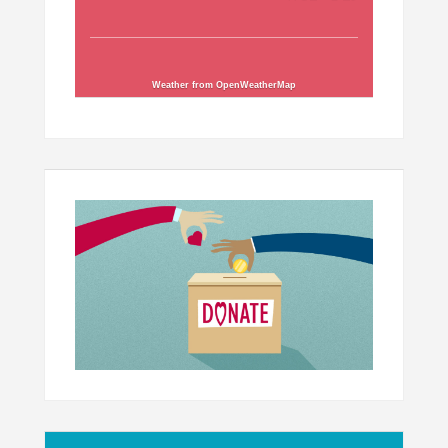
Weather from OpenWeatherMap