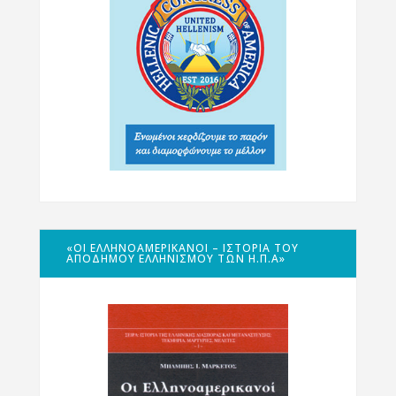
«ΟΙ ΕΛΛΗΝΟΑΜΕΡΙΚΑΝΟΊ – ΙΣΤΟΡΊΑ ΤΟΥ
ΑΠΌΔΗΜΟΥ ΕΛΛΗΝΙΣΜΟΎ ΤΩΝ Η.Π.Α»