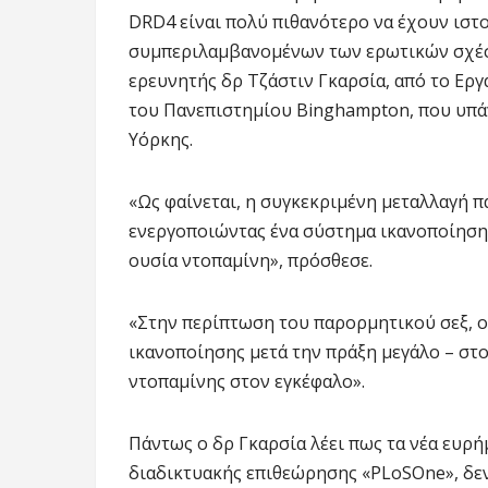
DRD4 είναι πολύ πιθανότερο να έχουν ιστο
συμπεριλαμβανομένων των ερωτικών σχέσε
ερευνητής δρ Τζάστιν Γκαρσία, από το Ερ
του Πανεπιστημίου Binghampton, που υπάγ
Υόρκης.
«Ως φαίνεται, η συγκεκριμένη μεταλλαγή π
ενεργοποιώντας ένα σύστημα ικανοποίησης
ουσία ντοπαμίνη», πρόσθεσε.
«Στην περίπτωση του παρορμητικού σεξ, οι
ικανοποίησης μετά την πράξη μεγάλο – στ
ντοπαμίνης στον εγκέφαλο».
Πάντως ο δρ Γκαρσία λέει πως τα νέα ευρή
διαδικτυακής επιθεώρησης «PLoSOne», δεν 