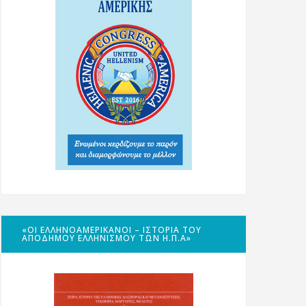
«ΟΙ ΕΛΛΗΝΟΑΜΕΡΙΚΑΝΟΊ – ΙΣΤΟΡΊΑ ΤΟΥ
ΑΠΌΔΗΜΟΥ ΕΛΛΗΝΙΣΜΟΎ ΤΩΝ Η.Π.Α»