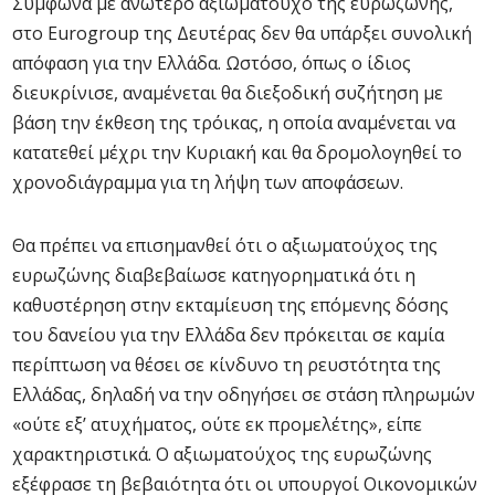
Σύμφωνα με ανώτερο αξιωματούχο της ευρωζώνης,
στο Eurogroup της Δευτέρας δεν θα υπάρξει συνολική
απόφαση για την Ελλάδα. Ωστόσο, όπως ο ίδιος
διευκρίνισε, αναμένεται θα διεξοδική συζήτηση με
βάση την έκθεση της τρόικας, η οποία αναμένεται να
κατατεθεί μέχρι την Κυριακή και θα δρομολογηθεί το
χρονοδιάγραμμα για τη λήψη των αποφάσεων.
Θα πρέπει να επισημανθεί ότι ο αξιωματούχος της
ευρωζώνης διαβεβαίωσε κατηγορηματικά ότι η
καθυστέρηση στην εκταμίευση της επόμενης δόσης
του δανείου για την Ελλάδα δεν πρόκειται σε καμία
περίπτωση να θέσει σε κίνδυνο τη ρευστότητα της
Ελλάδας, δηλαδή να την οδηγήσει σε στάση πληρωμών
«ούτε εξ’ ατυχήματος, ούτε εκ προμελέτης», είπε
χαρακτηριστικά. Ο αξιωματούχος της ευρωζώνης
εξέφρασε τη βεβαιότητα ότι οι υπουργοί Οικονομικών