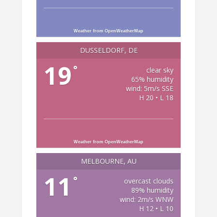
Weather from OpenWeatherMap
DÜSSELDORF, DE
19
°
clear sky
65% humidity
wind: 5m/s SSE
H 20 • L 18
Weather from OpenWeatherMap
MELBOURNE, AU
11
°
overcast clouds
89% humidity
wind: 2m/s WNW
H 12 • L 10