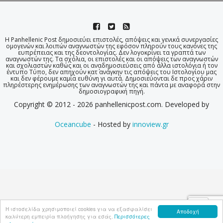
Η Panhellenic Post δημοσιεύει επιστολές, απόψεις και γενικά συνεργασίες
ομογενών και λοιπών αναγνωστών της εφόσον πληρούν τους κανόνες της
ευπρέπειας και της δεοντολογίας. Δεν λογοκρίνει τα γραπτά των
αναγνωστών της. Τα σχόλια, οι επιστολές και οι απόψεις των αναγνωστών
και σχολιαστών καθώς και οι αναδημοσιεύσεις από άλλα ιστολόγια ή τον
έντυπο Τύπο, δεν απηχούν κατ΄ ανάγκην τις απόψεις του Ιστολογίου μας
και δεν φέρουμε καμία ευθύνη γι αυτά. Δημοσιεύονται δε προς χάριν
πληρέστερης ενημέρωσης των αναγνωστών της και πάντα με αναφορά στην
δημοσιογραφική πηγή.
Copyright © 2012 - 2026 panhellenicpost.com. Developed by
Oceancube
- Hosted by
innoview.gr
Η ιστοσελίδα χρησιμοποιεί cookies για να εξασφαλίσει
Αποδοχή
καλύτερη εμπειρία πλοήγησης για εσάς.
Περισσότερες