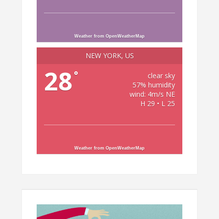
Weather from OpenWeatherMap
NEW YORK, US
28
°
clear sky
57% humidity
wind: 4m/s NE
H 29 • L 25
Weather from OpenWeatherMap