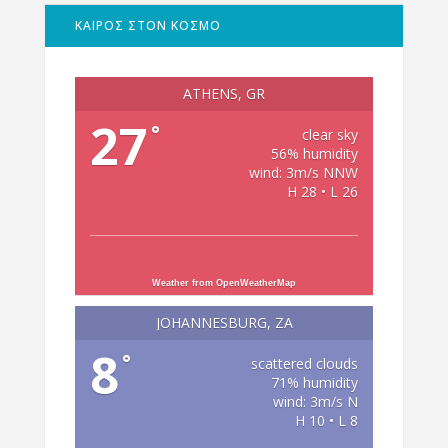
ΚΑΙΡΟΣ ΣΤΟΝ ΚΟΣΜΟ
ATHENS, GR
27
°
clear sky
56% humidity
wind: 3m/s NNW
H 28 • L 26
Weather from OpenWeatherMap
JOHANNESBURG, ZA
8
°
scattered clouds
71% humidity
wind: 3m/s N
H 10 • L 8