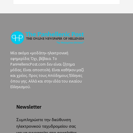
Μία ακόμα «μοδάτη» ηλεκτρονική
εφημερίδα; Όχι, βέβαια. To
PanHellenicPost.com δεν είναι ζήτημα
μόδας. Είναι αποστολή. Είναι καθήκον μαζί
και χρέος. Προς τους Απόδημους Έλληνες
όπου γης. Αλλά και στην ιδέα του ενιαίου
Ελληνισμού.
Newsletter
Συμπληρώστε την διεύθυνση
ηλεκτρονικού ταχυδρομείου σας
για να εγγραφείτε στο newsletter