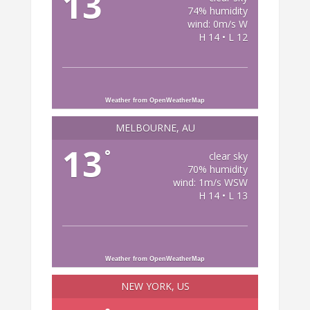
13
74% humidity
wind: 0m/s W
H 14 • L 12
Weather from OpenWeatherMap
MELBOURNE, AU
13
°
clear sky
70% humidity
wind: 1m/s WSW
H 14 • L 13
Weather from OpenWeatherMap
NEW YORK, US