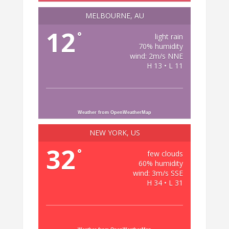
MELBOURNE, AU
12
°
light rain
70% humidity
wind: 2m/s NNE
H 13 • L 11
Weather from OpenWeatherMap
NEW YORK, US
32
°
few clouds
60% humidity
wind: 3m/s SSE
H 34 • L 31