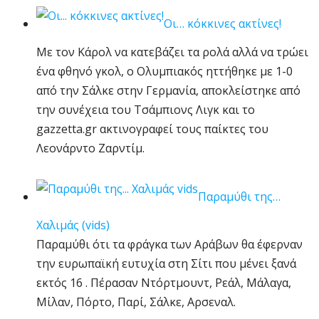
Οι… κόκκινες ακτίνες!
Με τον Κάρολ να κατεβάζει τα ρολά αλλά να τρώει
ένα φθηνό γκολ, ο Ολυμπιακός ηττήθηκε με 1-0
από την Σάλκε στην Γερμανία, αποκλείστηκε από
την συνέχεια του Τσάμπιονς Λιγκ και το
gazzetta.gr ακτινογραφεί τους παίκτες του
Λεονάρντο Ζαρντίμ.
Παραμύθι της…
Χαλιμάς (vids)
Παραμύθι ότι τα φράγκα των Αράβων θα έφερναν
την ευρωπαϊκή ευτυχία στη Σίτι που μένει ξανά
εκτός 16 . Πέρασαν Ντόρτμουντ, Ρεάλ, Μάλαγα,
Μίλαν, Πόρτο, Παρί, Σάλκε, Αρσεναλ.