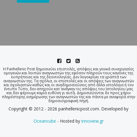
Η Panhellenic Post δημοσιεύει επιστολές, απόψεις και γενικά συνεργασίες
ομογενών και λοιπών αναγνωστών της εφόσον πληρούν τους κανόνες της
ευπρέπειας και της δεοντολογίας. Δεν λογοκρίνει τα γραπτά των
αναγνωστών της. Τα σχόλια, οι επιστολές και οι απόψεις των αναγνωστών
και σχολιαστών καθώς και οι αναδημοσιεύσεις από άλλα ιστολόγια ή τον
έντυπο Τύπο, δεν απηχούν κατ΄ ανάγκην τις απόψεις του Ιστολογίου μας
και δεν φέρουμε καμία ευθύνη γι αυτά. Δημοσιεύονται δε προς χάριν
πληρέστερης ενημέρωσης των αναγνωστών της και πάντα με αναφορά στην
δημοσιογραφική πηγή.
Copyright © 2012 - 2026 panhellenicpost.com. Developed by
Oceancube
- Hosted by
innoview.gr