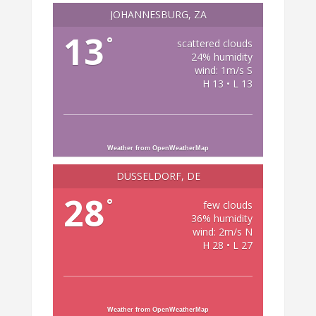
JOHANNESBURG, ZA
13
°
scattered clouds
24% humidity
wind: 1m/s S
H 13 • L 13
Weather from OpenWeatherMap
DÜSSELDORF, DE
28
°
few clouds
36% humidity
wind: 2m/s N
H 28 • L 27
Weather from OpenWeatherMap