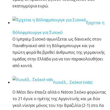
εκατομμύρια ευρώ.
Έρχεται η
Βόλσφμπουργκ για Σισοκό
Ο Ιμπραϊμ Σισοκό αγωνίζεται ως δανεικός στον
Παναθηναϊκό από τη Βόλφσμπουργκ και για
πρώτη φορά θα βρεθεί άνθρωπος της γερμανικής
ομάδας στην Ελλάδα για να τον παρακολουθήσει
από κοντά.
Λιονέλ… Σκόκο! (vids)
Ο Μέσι δεν έπαιζε αλλά ο Νάτσο Σκόκο φορώντας
το 21 έγινε ο ηγέτης της Αργεντινής και με δύο
γκολ νίκησε μόνος του την Βραζιλία (2-1) στο Λα