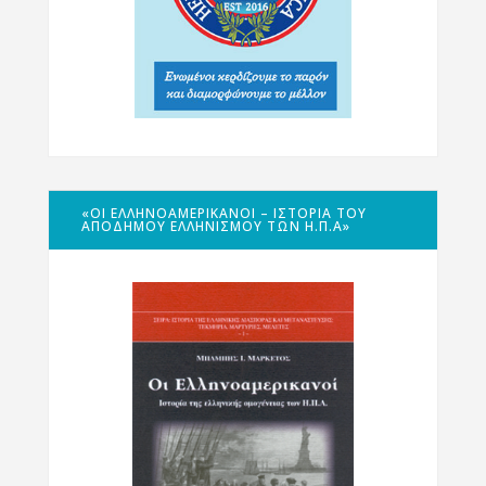
«ΟΙ ΕΛΛΗΝΟΑΜΕΡΙΚΑΝΟΊ – ΙΣΤΟΡΊΑ ΤΟΥ
ΑΠΌΔΗΜΟΥ ΕΛΛΗΝΙΣΜΟΎ ΤΩΝ Η.Π.Α»