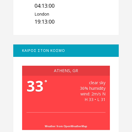
04:13:01
London
19:13:01
ΚΑΙΡΟΣ ΣΤΟΝ ΚΟΣΜΟ
ATHENS, GR
33
°
clear sky
36% humidity
wind: 2m/s N
H 33 • L 31
Weather from OpenWeatherMap