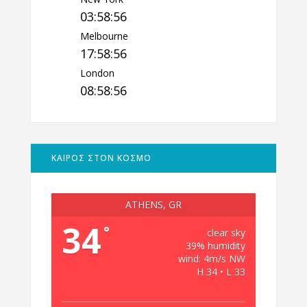
03:58:57
Melbourne
17:58:57
London
08:58:57
ΚΑΙΡΟΣ ΣΤΟΝ ΚΟΣΜΟ
ATHENS, GR
34
°
clear sky
39% humidity
wind: 4m/s NW
H 34 • L 33