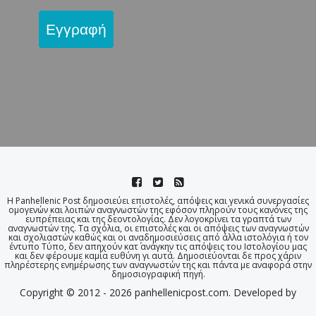
Εγγραφή
Η Panhellenic Post δημοσιεύει επιστολές, απόψεις και γενικά συνεργασίες
ομογενών και λοιπών αναγνωστών της εφόσον πληρούν τους κανόνες της
ευπρέπειας και της δεοντολογίας. Δεν λογοκρίνει τα γραπτά των
αναγνωστών της. Τα σχόλια, οι επιστολές και οι απόψεις των αναγνωστών
και σχολιαστών καθώς και οι αναδημοσιεύσεις από άλλα ιστολόγια ή τον
έντυπο Τύπο, δεν απηχούν κατ΄ ανάγκην τις απόψεις του Ιστολογίου μας
και δεν φέρουμε καμία ευθύνη γι αυτά. Δημοσιεύονται δε προς χάριν
πληρέστερης ενημέρωσης των αναγνωστών της και πάντα με αναφορά στην
δημοσιογραφική πηγή.
Copyright © 2012 - 2026 panhellenicpost.com. Developed by