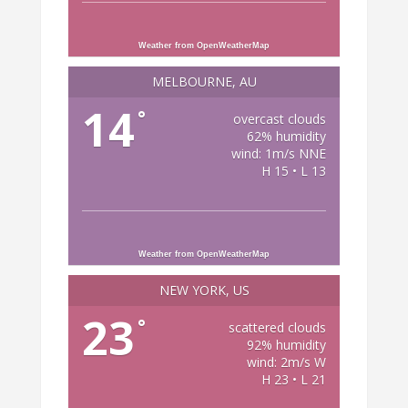
Weather from OpenWeatherMap
MELBOURNE, AU
14
°
overcast clouds
62% humidity
wind: 1m/s NNE
H 15 • L 13
Weather from OpenWeatherMap
NEW YORK, US
23
°
scattered clouds
92% humidity
wind: 2m/s W
H 23 • L 21