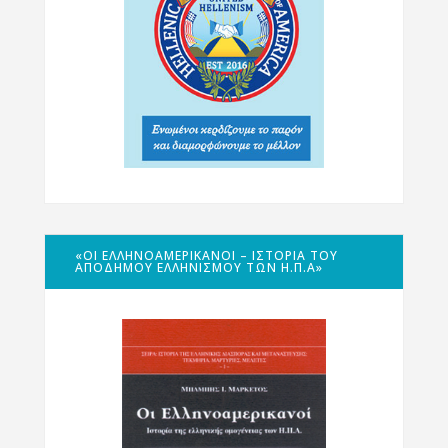
«ΟΙ ΕΛΛΗΝΟΑΜΕΡΙΚΑΝΟΊ – ΙΣΤΟΡΊΑ ΤΟΥ
ΑΠΌΔΗΜΟΥ ΕΛΛΗΝΙΣΜΟΎ ΤΩΝ Η.Π.Α»