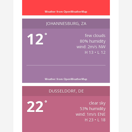
Weather from OpenWeatherMap
JOHANNESBURG, ZA
12
°
few clouds
80% humidity
wind: 2m/s NW
H 13 • L 12
Weather from OpenWeatherMap
DÜSSELDORF, DE
22
°
clear sky
53% humidity
wind: 1m/s ENE
H 23 • L 18