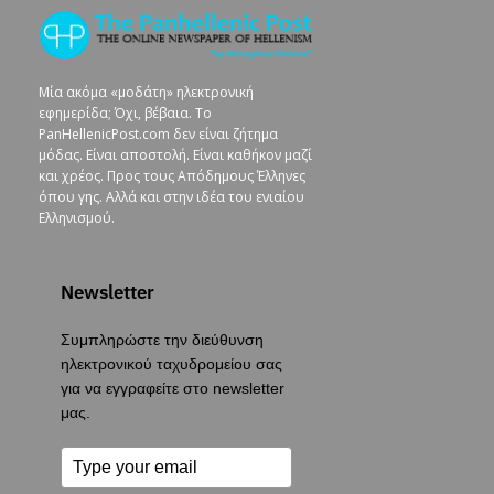
Μία ακόμα «μοδάτη» ηλεκτρονική
εφημερίδα; Όχι, βέβαια. To
PanHellenicPost.com δεν είναι ζήτημα
μόδας. Είναι αποστολή. Είναι καθήκον μαζί
και χρέος. Προς τους Απόδημους Έλληνες
όπου γης. Αλλά και στην ιδέα του ενιαίου
Ελληνισμού.
Newsletter
Συμπληρώστε την διεύθυνση
ηλεκτρονικού ταχυδρομείου σας
για να εγγραφείτε στο newsletter
μας.