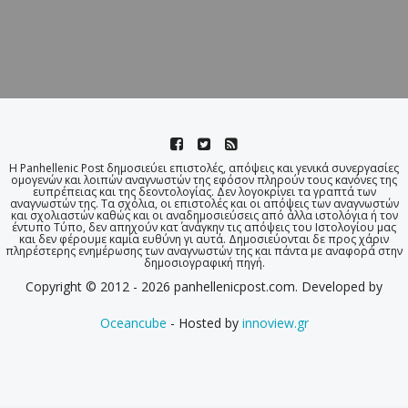
Η Panhellenic Post δημοσιεύει επιστολές, απόψεις και γενικά συνεργασίες
ομογενών και λοιπών αναγνωστών της εφόσον πληρούν τους κανόνες της
ευπρέπειας και της δεοντολογίας. Δεν λογοκρίνει τα γραπτά των
αναγνωστών της. Τα σχόλια, οι επιστολές και οι απόψεις των αναγνωστών
και σχολιαστών καθώς και οι αναδημοσιεύσεις από άλλα ιστολόγια ή τον
έντυπο Τύπο, δεν απηχούν κατ΄ ανάγκην τις απόψεις του Ιστολογίου μας
και δεν φέρουμε καμία ευθύνη γι αυτά. Δημοσιεύονται δε προς χάριν
πληρέστερης ενημέρωσης των αναγνωστών της και πάντα με αναφορά στην
δημοσιογραφική πηγή.
Copyright © 2012 - 2026 panhellenicpost.com. Developed by
Oceancube
- Hosted by
innoview.gr