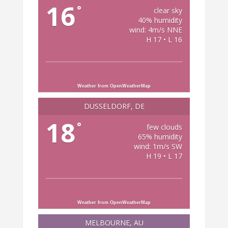
16
°
clear sky
40% humidity
wind: 4m/s NNE
H 17 • L 16
Weather from OpenWeatherMap
DÜSSELDORF, DE
18
°
few clouds
65% humidity
wind: 1m/s SW
H 19 • L 17
Weather from OpenWeatherMap
MELBOURNE, AU