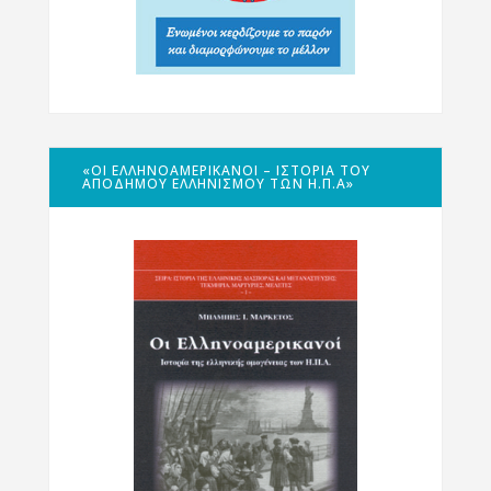
«ΟΙ ΕΛΛΗΝΟΑΜΕΡΙΚΑΝΟΊ – ΙΣΤΟΡΊΑ ΤΟΥ
ΑΠΌΔΗΜΟΥ ΕΛΛΗΝΙΣΜΟΎ ΤΩΝ Η.Π.Α»