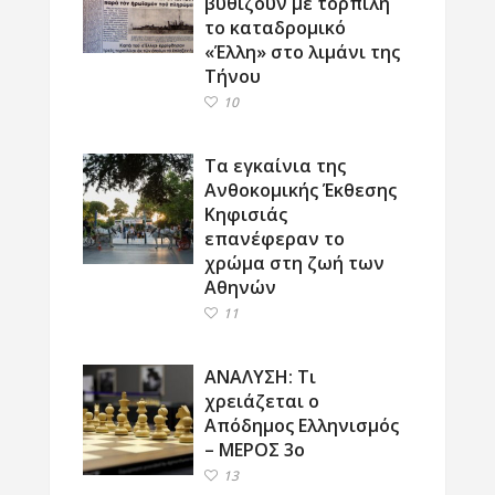
βυθίζουν με τορπίλη
το καταδρομικό
«Έλλη» στο λιμάνι της
Τήνου
10
Τα εγκαίνια της
Ανθοκομικής Έκθεσης
Κηφισιάς
επανέφεραν το
χρώμα στη ζωή των
Αθηνών
11
ΑΝΑΛΥΣΗ: Τι
χρειάζεται ο
Απόδημος Ελληνισμός
– ΜΕΡΟΣ 3ο
13