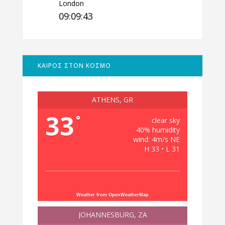
London
09:09:44
ΚΑΙΡΟΣ ΣΤΟΝ ΚΟΣΜΟ
ATHENS, GR
33
°
clear sky
40% humidity
wind: 4m/s NE
H 33 • L 31
Weather from OpenWeatherMap
JOHANNESBURG, ZA