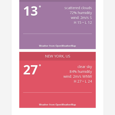
13
°
scattered clouds
72% humidity
wind: 2m/s S
H 15 • L 12
Weather from OpenWeatherMap
NEW YORK, US
27
°
clear sky
84% humidity
wind: 2m/s WNW
H 27 • L 24
Weather from OpenWeatherMap