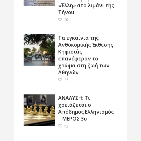
«Έλλη» στο λιμάνι της
Τήνου
10
Τα εγκαίνια της
Ανθοκομικής Έκθεσης
Κηφισιάς
επανέφεραν το
χρώμα στη ζωή των
Αθηνών
11
ΑΝΑΛΥΣΗ: Τι
χρειάζεται ο
Απόδημος Ελληνισμός
– ΜΕΡΟΣ 3ο
13