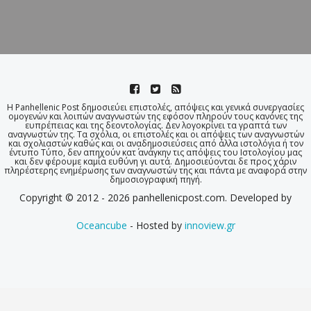
Η Panhellenic Post δημοσιεύει επιστολές, απόψεις και γενικά συνεργασίες
ομογενών και λοιπών αναγνωστών της εφόσον πληρούν τους κανόνες της
ευπρέπειας και της δεοντολογίας. Δεν λογοκρίνει τα γραπτά των
αναγνωστών της. Τα σχόλια, οι επιστολές και οι απόψεις των αναγνωστών
και σχολιαστών καθώς και οι αναδημοσιεύσεις από άλλα ιστολόγια ή τον
έντυπο Τύπο, δεν απηχούν κατ΄ ανάγκην τις απόψεις του Ιστολογίου μας
και δεν φέρουμε καμία ευθύνη γι αυτά. Δημοσιεύονται δε προς χάριν
πληρέστερης ενημέρωσης των αναγνωστών της και πάντα με αναφορά στην
δημοσιογραφική πηγή.
Copyright © 2012 - 2026 panhellenicpost.com. Developed by
Oceancube
- Hosted by
innoview.gr