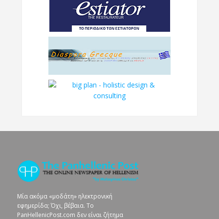
Μία ακόμα «μοδάτη» ηλεκτρονική
εφημερίδα; Όχι, βέβαια. To
PanHellenicPost.com δεν είναι ζήτημα