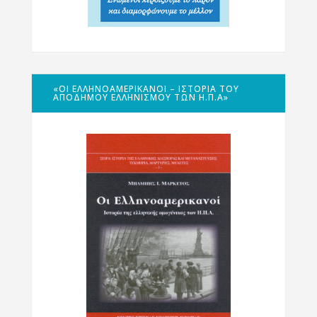
«ΟΙ ΕΛΛΗΝΟΑΜΕΡΙΚΑΝΟΊ – ΙΣΤΟΡΊΑ ΤΟΥ
ΑΠΌΔΗΜΟΥ ΕΛΛΗΝΙΣΜΟΎ ΤΩΝ Η.Π.Α»