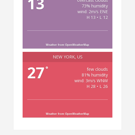
13
overcast clouds
73% humidity
wind: 2m/s ENE
H 13 • L 12
Weather from OpenWeatherMap
NEW YORK, US
27
°
few clouds
81% humidity
wind: 3m/s WNW
H 28 • L 26
Weather from OpenWeatherMap