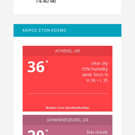
14:40:47
ΚΑΙΡΟΣ ΣΤΟΝ ΚΟΣΜΟ
ATHENS, GR
36
°
clear sky
35% humidity
wind: 5m/s N
H 36 • L 35
Weather from OpenWeatherMap
JOHANNESBURG, ZA
°
few clouds