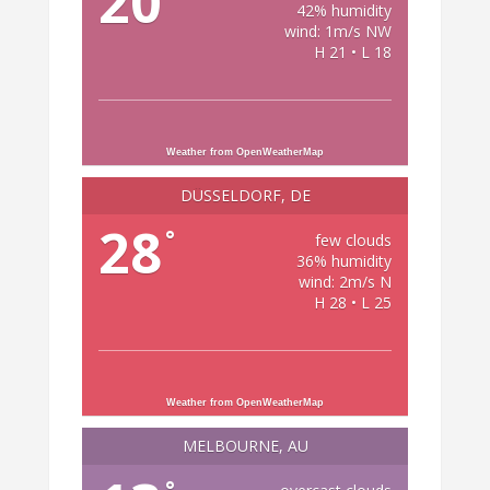
20
42% humidity
wind: 1m/s NW
H 21 • L 18
Weather from OpenWeatherMap
DÜSSELDORF, DE
28
°
few clouds
36% humidity
wind: 2m/s N
H 28 • L 25
Weather from OpenWeatherMap
MELBOURNE, AU
°