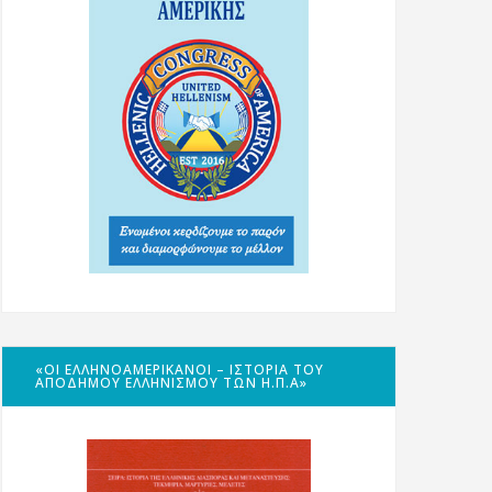
«ΟΙ ΕΛΛΗΝΟΑΜΕΡΙΚΑΝΟΊ – ΙΣΤΟΡΊΑ ΤΟΥ
ΑΠΌΔΗΜΟΥ ΕΛΛΗΝΙΣΜΟΎ ΤΩΝ Η.Π.Α»