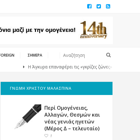
FOREIGN
ΣΗΜΕΡΑ
Η Άγκυρα επαναφέρει τις «γκρίζες ζώνες» στο Αιγαίο με αφορμή
ΓΝΩΜΗ ΧΡΗΣΤΟΥ ΜΑΛΑΣΠΙΝΑ
Περί Ομογένειας,
Αλλαγών, Θεσμών και
νέας γενιάς ηγετών
(Μέρος Δ – τελευταίο)
1