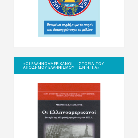
«ΟΙ ΕΛΛΗΝΟΑΜΕΡΙΚΑΝΟΊ – ΙΣΤΟΡΊΑ ΤΟΥ
ΑΠΌΔΗΜΟΥ ΕΛΛΗΝΙΣΜΟΎ ΤΩΝ Η.Π.Α»