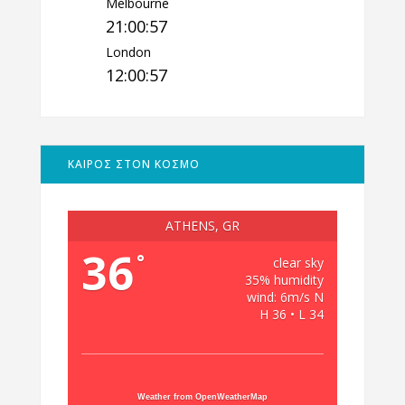
Melbourne
21:00:58
London
12:00:58
ΚΑΙΡΟΣ ΣΤΟΝ ΚΟΣΜΟ
ATHENS, GR
36
°
clear sky
35% humidity
wind: 6m/s N
H 36 • L 34
Weather from OpenWeatherMap