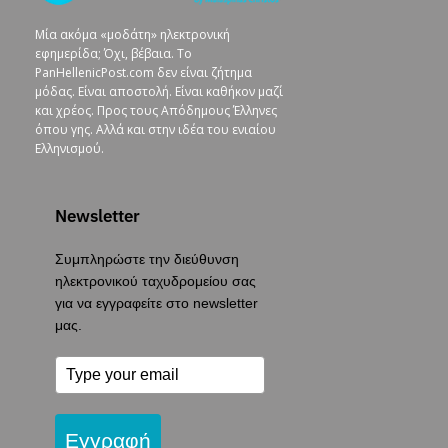
Μία ακόμα «μοδάτη» ηλεκτρονική
εφημερίδα; Όχι, βέβαια. To
PanHellenicPost.com δεν είναι ζήτημα
μόδας. Είναι αποστολή. Είναι καθήκον μαζί
και χρέος. Προς τους Απόδημους Έλληνες
όπου γης. Αλλά και στην ιδέα του ενιαίου
Ελληνισμού.
Newsletter
Συμπληρώστε την διεύθυνση
ηλεκτρονικού ταχυδρομείου σας
για να εγγραφείτε στο newsletter
μας.
Εγγραφή