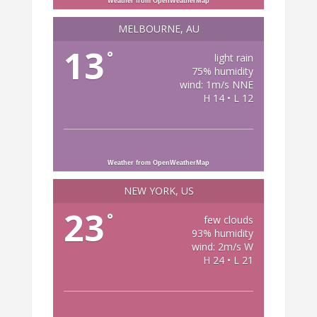
Weather from OpenWeatherMap
MELBOURNE, AU
13
°
light rain
75% humidity
wind: 1m/s NNE
H 14 • L 12
Weather from OpenWeatherMap
NEW YORK, US
23
°
few clouds
93% humidity
wind: 2m/s W
H 24 • L 21