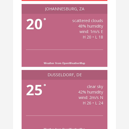
JOHANNESBURG, ZA
20
°
scattered clouds
48% humidity
wind: 1m/s E
H 20 • L 18
Weather from OpenWeatherMap
DÜSSELDORF, DE
25
°
clear sky
42% humidity
wind: 2m/s N
H 26 • L 24