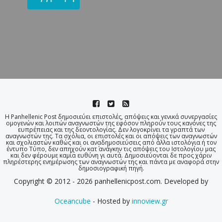
Η Panhellenic Post δημοσιεύει επιστολές, απόψεις και γενικά συνεργασίες
ομογενών και λοιπών αναγνωστών της εφόσον πληρούν τους κανόνες της
ευπρέπειας και της δεοντολογίας. Δεν λογοκρίνει τα γραπτά των
αναγνωστών της. Τα σχόλια, οι επιστολές και οι απόψεις των αναγνωστών
και σχολιαστών καθώς και οι αναδημοσιεύσεις από άλλα ιστολόγια ή τον
έντυπο Τύπο, δεν απηχούν κατ΄ ανάγκην τις απόψεις του Ιστολογίου μας
και δεν φέρουμε καμία ευθύνη γι αυτά. Δημοσιεύονται δε προς χάριν
πληρέστερης ενημέρωσης των αναγνωστών της και πάντα με αναφορά στην
δημοσιογραφική πηγή.
Copyright © 2012 - 2026 panhellenicpost.com. Developed by
Oceancube
- Hosted by
innoview.gr